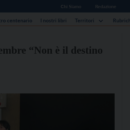
Chi Siamo
Redazione
stro centenario
I nostri libri
Territori
Rubric
vembre “Non è il destino