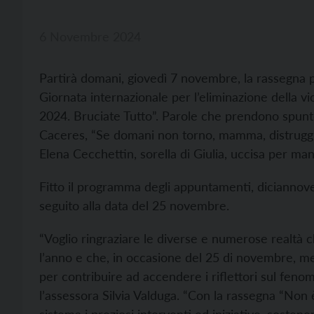
6 Novembre 2024
Partirà domani, giovedì 7 novembre, la rassegna
Giornata internazionale per l’eliminazione della vi
2024. Bruciate Tutto”. Parole che prendono spunto
Caceres, “Se domani non torno, mamma, distruggi t
Elena Cecchettin, sorella di Giulia, uccisa per man
Fitto il programma degli appuntamenti, dicianno
seguito alla data del 25 novembre.
“Voglio ringraziare le diverse e numerose realtà c
l’anno e che, in occasione del 25 di novembre, m
per contribuire ad accendere i riflettori sul feno
l’assessora Silvia Valduga. “Con la rassegna “Non 
sistema i preziosi interventi ed iniziative, sostene