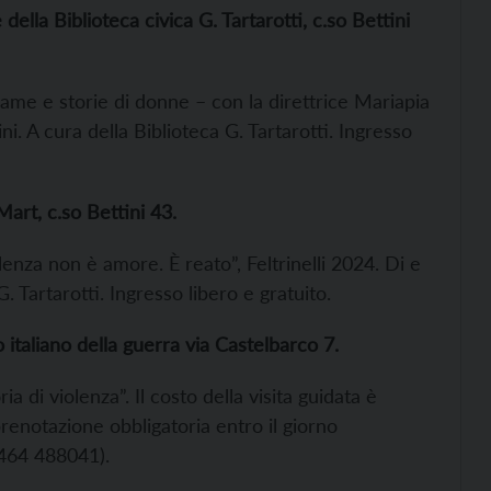
lla Biblioteca civica G. Tartarotti, c.so Bettini
ame e storie di donne – con la direttrice Mariapia
i. A cura della Biblioteca G. Tartarotti. Ingresso
rt, c.so Bettini 43.
enza non è amore. È reato”, Feltrinelli 2024. Di e
. Tartarotti. Ingresso libero e gratuito.
aliano della guerra via Castelbarco 7.
a di violenza”. Il costo della visita guidata è
renotazione obbligatoria entro il giorno
0464 488041).