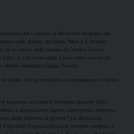
 promossa dal Comune di Rovereto dedicata alla
olenza sulle donne, dal titolo “Non è il destino
 da un verso della poesia di Cristina Torres –
utto”, e che sono state a loro volta riprese da
o dell’ex fidanzato Filippo Turetta.
ve in totale, che precedono, accompagnano e fanno
he lavorano sul nostro territorio durante tutto
ettono a disposizione saperi, esperienze, impegno
meno della violenza di genere”, ha dichiarato
è il destino” l’amministrazione intende mettere a
re la creazione di sinergie e di una rete che lavori