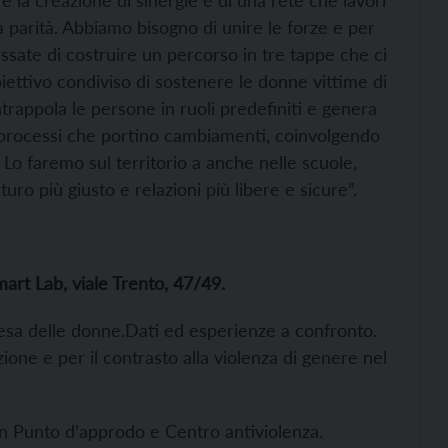
la parità. Abbiamo bisogno di unire le forze e per
essate di costruire un percorso in tre tappe che ci
obiettivo condiviso di sostenere le donne vittime di
ntrappola le persone in ruoli predefiniti e genera
 processi che portino cambiamenti, coinvolgendo
. Lo faremo sul territorio a anche nelle scuole,
ro più giusto e relazioni più libere e sicure”.
rt Lab, viale Trento, 47/49.
ifesa delle donne.Dati ed esperienze a confronto.
one e per il contrasto alla violenza di genere nel
on Punto d’approdo e Centro antiviolenza.