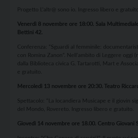
Progetto L’altr@ sono io. Ingresso libero e gratuito
Venerdì 8 novembre ore 18:00. Sala Multimediale N
Bettini 42.
Conferenza: “Sguardi al femminile: documentarist
con Romina Zanon”. Nell’ambito di Leggere oggi 
dalla Biblioteca civica G. Tartarotti, Mart e Assoc
e gratuito.
Mercoledì 13 novembre ore 20:30. Teatro Riccardo
Spettacolo: “La locandiera Musicape e il giovin s
del Mondo, Rovereto. Ingresso libero e gratuito.
Giovedì 14 novembre ore 18.00. Centro Giovani Sm
Incontro: “Che Genere di servizi?”. Il punto sui s