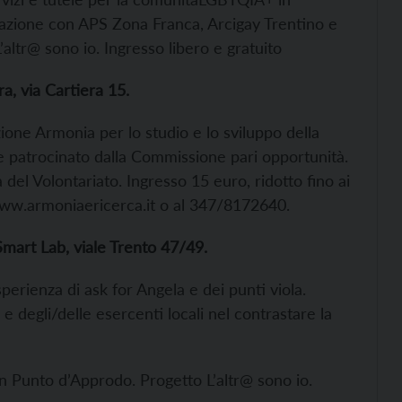
razione con APS Zona Franca, Arcigay Trentino e
altr@ sono io. Ingresso libero e gratuito
a, via Cartiera 15.
ione Armonia per lo studio e lo sviluppo della
 patrocinato dalla Commissione pari opportunità.
a del Volontariato. Ingresso 15 euro, ridotto fino ai
o www.armoniaericerca.it o al 347/8172640.
mart Lab, viale Trento 47/49.
sperienza di ask for Angela e dei punti viola.
 degli/delle esercenti locali nel contrastare la
n Punto d’Approdo. Progetto L’altr@ sono io.