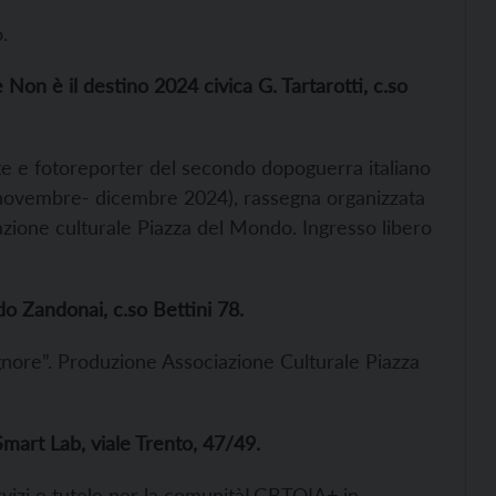
.
on è il destino 2024 civica G. Tartarotti, c.so
e e fotoreporter del secondo dopoguerra italiano
(novembre- dicembre 2024), rassegna organizzata
iazione culturale Piazza del Mondo. Ingresso libero
 Zandonai, c.so Bettini 78.
ignore”. Produzione Associazione Culturale Piazza
art Lab, viale Trento, 47/49.
ervizi e tutele per la comunitàLGBTQIA+ in