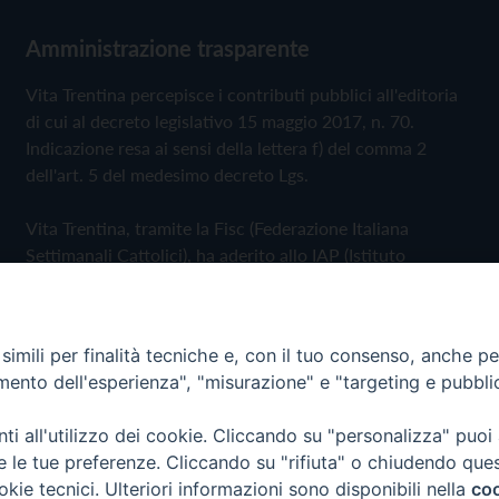
Amministrazione trasparente
Vita Trentina percepisce i contributi pubblici all'editoria
di cui al decreto legislativo 15 maggio 2017, n. 70.
Indicazione resa ai sensi della lettera f) del comma 2
dell'art. 5 del medesimo decreto Lgs.
Vita Trentina, tramite la Fisc (Federazione Italiana
Settimanali Cattolici), ha aderito allo IAP (Istituto
dell'Autodisciplina Pubblicitaria) accettando il Codice di
Autodisciplina della Comunicazione Commerciale
imili per finalità tecniche e, con il tuo consenso, anche per 
Privacy Policy
Cookie Policy
amento dell'esperienza", "misurazione" e "targeting e pubbli
i all'utilizzo dei cookie. Cliccando su "personalizza" puoi
 Trentina Editrice
re le tue preferenze. Cliccando su "rifiuta" o chiudendo que
okie tecnici. Ulteriori informazioni sono disponibili nella
coo