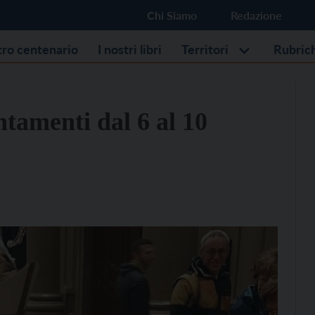
Chi Siamo
Redazione
stro centenario
I nostri libri
Territori
Rubric
ntamenti dal 6 al 10