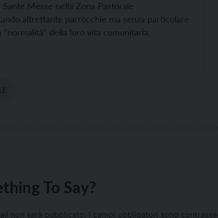
 Sante Messe nella Zona Pastorale
tando altrettante parrocchie ma senza particolare
 “normalità” della loro vita comunitaria.
LE
thing To Say?
mail non sarà pubblicato.
I campi obbligatori sono contrass