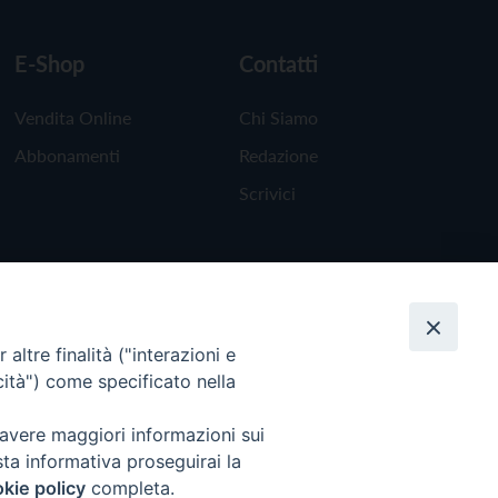
E-Shop
Contatti
Vendita Online
Chi Siamo
Abbonamenti
Redazione
Scrivici
altre finalità ("interazioni e
cità") come specificato nella
 avere maggiori informazioni sui
sta informativa proseguirai la
kie policy
completa.