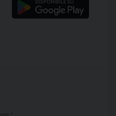
egnati
*