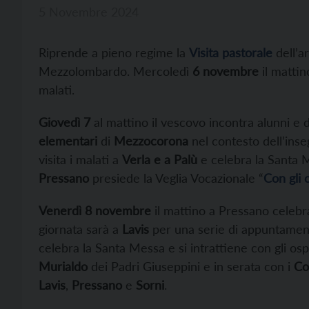
5 Novembre 2024
Riprende a pieno regime la
Visita pastorale
dell’
Mezzolombardo. Mercoledì
6 novembre
il matti
malati.
Giovedì 7
al mattino il vescovo incontra alunni e
elementari
di
Mezzocorona
nel contesto dell’ins
visita i malati a
Verla e a Palù
e celebra la Santa M
Pressano
presiede la Veglia Vocazionale “
Con gli 
Venerdì 8 novembre
il mattino a Pressano celebra
giornata sarà a
Lavis
per una serie di appuntamenti
celebra la Santa Messa e si intrattiene con gli ospi
Murialdo
dei Padri Giuseppini e in serata con i
Co
Lavis
,
Pressano
e
Sorni
.