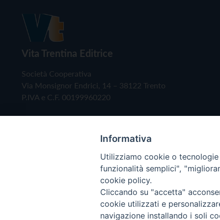
Vita Trentina Editrice
Società Cooperativa
Via Monsignor Endrici, 14 – 38122 Trento
P.IVA e C.F. 00199960220
Informativa
Utilizziamo cookie o tecnologie s
funzionalità semplici", "miglior
cookie policy.
Cliccando su "accetta" acconsent
Copyright © 2019 - Tutti i diritti riservati - Vita
cookie utilizzati e personalizza
navigazione installando i soli co