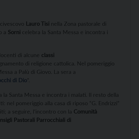
arcivescovo
Lauro Tisi
nella Zona pastorale di
no a
Sorni
celebra la Santa Messa e incontra i
 docenti di alcune
classi
egnamento di religione cattolica. Nel pomeriggio
essa a Palù di Giovo. La sera a
occhi di Dio
”.
 la Santa Messa e incontra i malati. Il resto della
: nel pomeriggio alla casa di riposo “G. Endrizzi”
ti; a seguire, l’incontro con la
Comunità
nsigli Pastorali Parrocchiali di