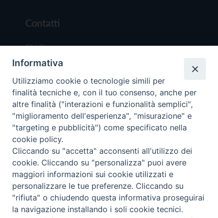
Contatti
Chi Siamo
Informativa
Redazione
Scrivici
Utilizziamo cookie o tecnologie simili per
finalità tecniche e, con il tuo consenso, anche per
altre finalità ("interazioni e funzionalità semplici",
"miglioramento dell'esperienza", "misurazione" e
"targeting e pubblicità") come specificato nella
cookie policy.
Copyright © 2019 - Tutti i diritti riservati - Vit
Cliccando su "accetta" acconsenti all'utilizzo dei
Trentina Editrice
cookie. Cliccando su "personalizza" puoi avere
maggiori informazioni sui cookie utilizzati e
Privacy Policy
personalizzare le tue preferenze. Cliccando su
Torna all'inizi
"rifiuta" o chiudendo questa informativa proseguirai
la navigazione installando i soli cookie tecnici.