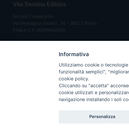
Vita Trentina Editrice
Società Cooperativa
Via Monsignor Endrici, 14 – 38122 Trento
P.IVA e C.F. 00199960220
Informativa
Utilizziamo cookie o tecnologie s
funzionalità semplici", "miglior
cookie policy.
Cliccando su "accetta" acconsent
Copyright © 2019 - Tutti i diritti riservati - Vita
cookie utilizzati e personalizza
navigazione installando i soli co
Privacy Policy
Personalizza