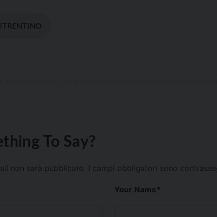
#TRENTINO
thing To Say?
mail non sarà pubblicato.
I campi obbligatori sono contrass
Your Name
*