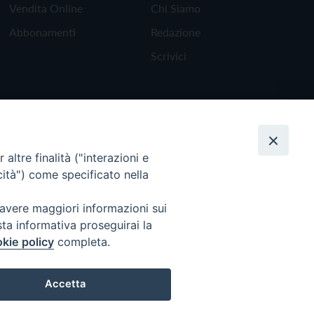
Vendita Online
Chi Siamo
Abbonamenti
Redazione
Scrivici
altre finalità ("interazioni e
cità") come specificato nella
 avere maggiori informazioni sui
sta informativa proseguirai la
kie policy
completa.
Torna all'inizio
Accetta