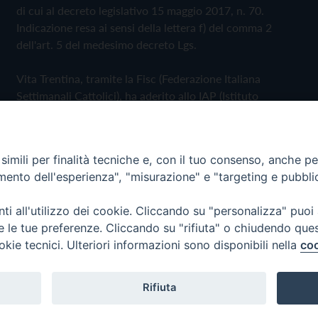
di cui al decreto legislativo 15 maggio 2017, n. 70.
Indicazione resa ai sensi della lettera f) del comma 2
dell'art. 5 del medesimo decreto Lgs.
Vita Trentina, tramite la Fisc (Federazione Italiana
Settimanali Cattolici), ha aderito allo IAP (Istituto
dell'Autodisciplina Pubblicitaria) accettando il Codice di
Autodisciplina della Comunicazione Commerciale
imili per finalità tecniche e, con il tuo consenso, anche per 
Privacy Policy
Cookie Policy
amento dell'esperienza", "misurazione" e "targeting e pubbli
i all'utilizzo dei cookie. Cliccando su "personalizza" puoi
 Trentina Editrice
re le tue preferenze. Cliccando su "rifiuta" o chiudendo que
okie tecnici. Ulteriori informazioni sono disponibili nella
coo
Rifiuta