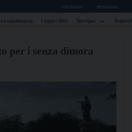
Chi Siamo
Redazione
stro centenario
I nostri libri
Territori
Rubric
tto per i senza dimora