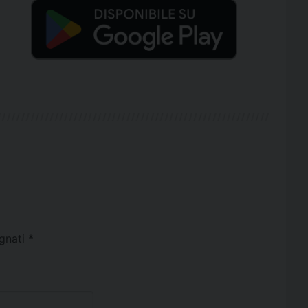
egnati
*