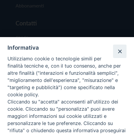
Abbonamenti
Contatti
Chi Siamo
Informativa
Redazione
Scrivici
Utilizziamo cookie o tecnologie simili per
finalità tecniche e, con il tuo consenso, anche per
altre finalità ("interazioni e funzionalità semplici",
"miglioramento dell'esperienza", "misurazione" e
"targeting e pubblicità") come specificato nella
cookie policy.
Copyright © 2019 - Tutti i diritti riservati - Vit
Cliccando su "accetta" acconsenti all'utilizzo dei
Trentina Editrice
cookie. Cliccando su "personalizza" puoi avere
maggiori informazioni sui cookie utilizzati e
Privacy Policy
personalizzare le tue preferenze. Cliccando su
Torna all'inizi
"rifiuta" o chiudendo questa informativa proseguirai