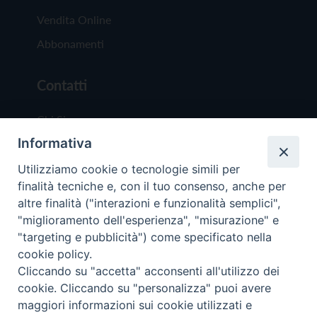
Vendita Online
Abbonamenti
Contatti
Chi Siamo
Informativa
Redazione
Scrivici
Utilizziamo cookie o tecnologie simili per
finalità tecniche e, con il tuo consenso, anche per
altre finalità ("interazioni e funzionalità semplici",
"miglioramento dell'esperienza", "misurazione" e
"targeting e pubblicità") come specificato nella
cookie policy.
Copyright © 2019 - Tutti i diritti riservati - Vit
Cliccando su "accetta" acconsenti all'utilizzo dei
Trentina Editrice
cookie. Cliccando su "personalizza" puoi avere
maggiori informazioni sui cookie utilizzati e
Privacy Policy