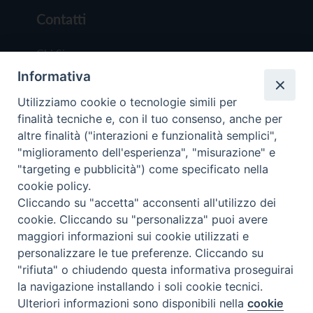
Contatti
Chi Siamo
Informativa
Redazione
Scrivici
Utilizziamo cookie o tecnologie simili per
finalità tecniche e, con il tuo consenso, anche per
altre finalità ("interazioni e funzionalità semplici",
"miglioramento dell'esperienza", "misurazione" e
"targeting e pubblicità") come specificato nella
cookie policy.
Copyright © 2019 - Tutti i diritti riservati - Vit
Cliccando su "accetta" acconsenti all'utilizzo dei
Trentina Editrice
cookie. Cliccando su "personalizza" puoi avere
maggiori informazioni sui cookie utilizzati e
Privacy Policy
personalizzare le tue preferenze. Cliccando su
Torna all'inizi
"rifiuta" o chiudendo questa informativa proseguirai
la navigazione installando i soli cookie tecnici.
Ulteriori informazioni sono disponibili nella
cookie
Preferenze Cookie