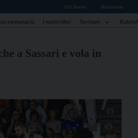
Chi Siamo
Redazione
stro centenario
I nostri libri
Territori
Rubric
he a Sassari e vola in