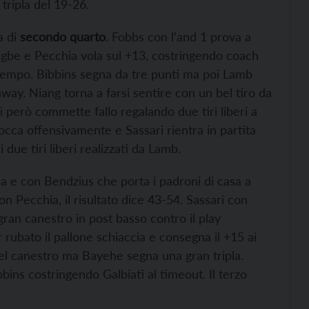
tripla del 19-26.
a di
secondo quarto
. Fobbs con l’and 1 prova a
gbe e Pecchia vola sul +13, costringendo coach
tempo. Bibbins segna da tre punti ma poi Lamb
way. Niang torna a farsi sentire con un bel tiro da
 però commette fallo regalando due tiri liberi a
locca offensivamente e Sassari rientra in partita
due tiri liberi realizzati da Lamb.
sa e con Bendzius che porta i padroni di casa a
on Pecchia, il risultato dice 43-54. Sassari con
gran canestro in post basso contro il play
rubato il pallone schiaccia e consegna il +15 ai
 del canestro ma Bayehe segna una gran tripla.
bbins costringendo Galbiati al timeout. Il terzo