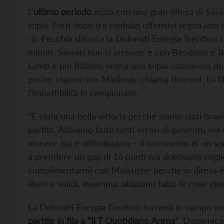
L’
ultimo periodo
inizia con una gran difesa di Sas
tripla. Ford dopo tre rimbalzi offensivi segna una 
-6. Pecchia sblocca la Dolomiti Energia Trentino c
minuti. Sassari non si arrende e con Bendzius e R
Lamb e poi Bibbins segna una tripla clamorosa de
poster clamoroso. Markovic chiama timeout. La 
l’imbattibilità in campionato.
“È stata una bella vittoria perché siamo stati brav
partita. Abbiamo fatto tanti errori di gioventù ma
vincere qui è difficilissimo – il commento di un s
a prendere un gap di 16 punti ma dobbiamo migl
complimentarmi con Mawugbe perché in difesa è sta
liberi e solidi, insomma, abbiamo fatto le cose gi
La Dolomiti Energia Trentino tornerà in campo m
partite in fila a “Il T Quotidiano Arena”
. Domenica 