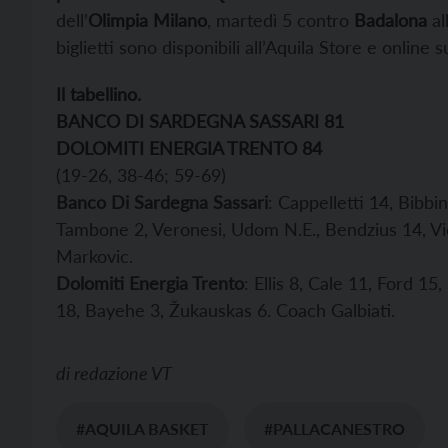
dell’
Olimpia Milano
, martedì 5 contro
Badalona
al
biglietti sono disponibili all’Aquila Store e online s
Il tabellino.
BANCO DI SARDEGNA SASSARI 81
DOLOMITI ENERGIA TRENTO 84
(19-26, 38-46; 59-69)
Banco Di Sardegna Sassari
: Cappelletti 14, Bibbin
Tambone 2, Veronesi, Udom N.E., Bendzius 14, Vici
Markovic.
Dolomiti Energia Trento
: Ellis 8, Cale 11, Ford 1
18, Bayehe 3, Žukauskas 6. Coach Galbiati.
di
redazione VT
#AQUILA BASKET
#PALLACANESTRO