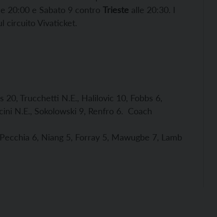
le 20:00 e Sabato 9 contro
Trieste
alle 20:30. I
ul circuito Vivaticket.
s 20, Trucchetti N.E., Halilovic 10, Fobbs 6,
ni N.E., Sokolowski 9, Renfro 6.
Coach
5, Pecchia 6, Niang 5, Forray 5, Mawugbe 7, Lamb