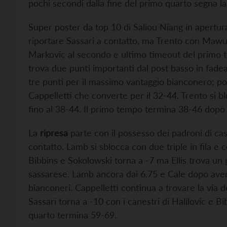
pochi secondi dalla fine del primo quarto segna la 
Super poster da top 10 di Saliou Niang in apertur
riportare Sassari a contatto, ma Trento con Mawu
Markovic al secondo e ultimo timeout del primo 
trova due punti importanti dal post basso in fadea
tre punti per il massimo vantaggio bianconero; poi
Cappelletti che converte per il 32-44. Trento si b
fino al 38-44. Il primo tempo termina 38-46 dopo i 
La
ripresa
parte con il possesso dei padroni di ca
contatto. Lamb si sblocca con due triple in fila e c
Bibbins e Sokolowski torna a -7 ma Ellis trova un 
sassarese. Lamb ancora dai 6.75 e Cale dopo aver 
bianconeri. Cappelletti continua a trovare la via
Sassari torna a -10 con i canestri di Halilovic e Bi
quarto termina 59-69.