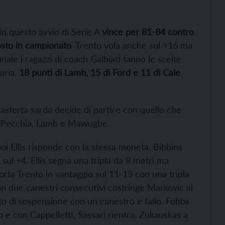
in questo avvio di Serie A
vince per 81-84 contro
sto in campionato
. Trento vola anche sul +16 ma
inale i ragazzi di coach Galbiati fanno le scelte
oria.
18 punti di Lamb, 15 di Ford e 11 di Cale
,
rasferta sarda decide di partire con quello che
ale, Pecchia, Lamb e Mawugbe.
oi Ellis risponde con la stessa moneta. Bibbins
sul +4. Ellis segna una tripla da 8 metri ma
 porta Trento in vantaggio sul 11-13 con una tripla
on due canestri consecutivi costringe Markovic al
to di sospensione con un canestro e fallo. Fobbs
o e con Cappelletti, Sassari rientra. Zukauskas a