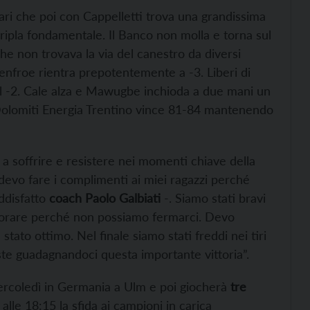
sari che poi con Cappelletti trova una grandissima
tripla fondamentale. Il Banco non molla e torna sul
he non trovava la via del canestro da diversi
enfroe rientra prepotentemente a -3. Liberi di
l -2. Cale alza e Mawugbe inchioda a due mani un
Dolomiti Energia Trentino vince 81-84 mantenendo
i a soffrire e resistere nei momenti chiave della
 devo fare i complimenti ai miei ragazzi perché
oddisfatto
coach Paolo Galbiati
-. Siamo stati bravi
iorare perché non possiamo fermarci. Devo
to ottimo. Nel finale siamo stati freddi nei tiri
uste guadagnandoci questa importante vittoria”.
ercoledì in Germania a Ulm e poi giocherà
tre
alle 18:15 la sfida ai campioni in carica