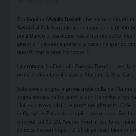
28 Ottobre 2024
Fa cinquina l’
Aquila Basket
, che ancora imbattuta 
Sassari
al PalaSerradimigni e mantiene il
primo po
poi il Banco di Sardegna Sassari si rifà sotto. Nel f
giuste e riescono a portare a casa una grande vitt
questi i top scorer bianconeri.
La cronaca.
La Dolomiti Energia Trentino, per la t
ormai è diventato il classico Starting 5: Ellis, C
Sokolowski segna la
prima tripla
della partita ma p
segna ancora da tre punti e con Bandzius si porta 
Halilovic trova altri due punti nel pitturato. Cale
in fly by’s e Zukauskas replica poco dopo. Ford c
timeout sul 13-20. Ancora Ford in uscita dal minu
sblocca Sassari dopo il 2-15 di parziale bianconer