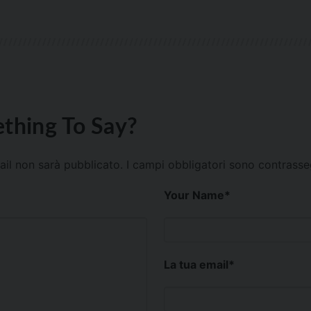
thing To Say?
mail non sarà pubblicato.
I campi obbligatori sono contrass
Your Name
*
La tua email
*