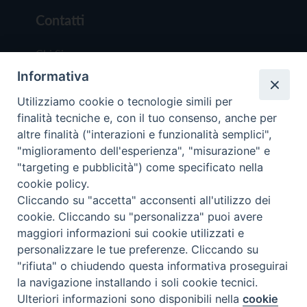
Contatti
Chi Siamo
Informativa
Redazione
Scrivici
Utilizziamo cookie o tecnologie simili per
finalità tecniche e, con il tuo consenso, anche per
altre finalità ("interazioni e funzionalità semplici",
"miglioramento dell'esperienza", "misurazione" e
"targeting e pubblicità") come specificato nella
cookie policy.
Copyright © 2019 - Tutti i diritti riservati - Vit
Cliccando su "accetta" acconsenti all'utilizzo dei
Trentina Editrice
cookie. Cliccando su "personalizza" puoi avere
maggiori informazioni sui cookie utilizzati e
Privacy Policy
personalizzare le tue preferenze. Cliccando su
Torna all'inizi
"rifiuta" o chiudendo questa informativa proseguirai
la navigazione installando i soli cookie tecnici.
Ulteriori informazioni sono disponibili nella
cookie
Preferenze Cookie