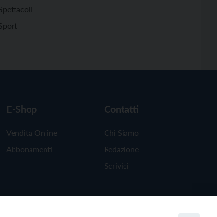
Spettacoli
Sport
E-Shop
Contatti
Vendita Online
Chi Siamo
Abbonamenti
Redazione
Scrivici