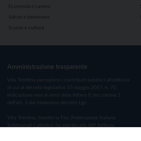
Economia e Lavoro
Salute e benessere
Scuola e cultura
Amministrazione trasparente
Vita Trentina percepisce i contributi pubblici all'editoria
di cui al decreto legislativo 15 maggio 2017, n. 70.
Indicazione resa ai sensi della lettera f) del comma 2
dell'art. 5 del medesimo decreto Lgs.
Vita Trentina, tramite la Fisc (Federazione Italiana
Settimanali Cattolici), ha aderito allo IAP (Istituto
dell'Autodisciplina Pubblicitaria) accettando il Codice di
Autodisciplina della Comunicazione Commerciale