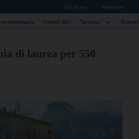
Chi Siamo
Redazione
stro centenario
I nostri libri
Territori
Rubric
nia di laurea per 550