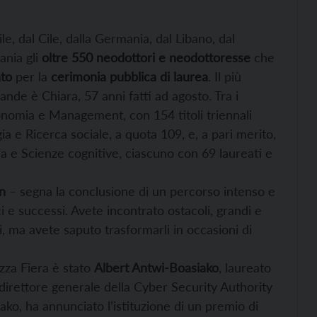
ile, dal Cile, dalla Germania, dal Libano, dal
nia gli
oltre 550 neodottori e neodottoresse
che
nto
per la
cerimonia pubblica di laurea
. Il più
nde è Chiara, 57 anni fatti ad agosto. Tra i
onomia e Management, con 154 titoli triennali
a e Ricerca sociale, a quota 109, e, a pari merito,
ia e Scienze cognitive, ciascuno con 69 laureati e
an
– segna la conclusione di un percorso intenso e
ici e successi. Avete incontrato ostacoli, grandi e
i, ma avete saputo trasformarli in occasioni di
azza Fiera è stato
Albert Antwi-Boasiako
, laureato
a direttore generale della Cyber Security Authority
ko, ha annunciato l’istituzione di un premio di