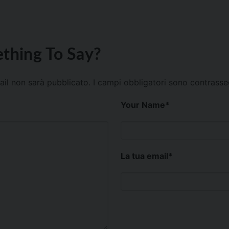
thing To Say?
mail non sarà pubblicato.
I campi obbligatori sono contrass
Your Name
*
La tua email
*