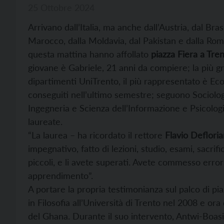
25 Ottobre 2024
Arrivano dall’Italia, ma anche dall’Austria, dal Bras
Marocco, dalla Moldavia, dal Pakistan e dalla Roma
questa mattina hanno affollato
piazza Fiera a Tre
giovane è Gabriele, 21 anni da compiere; la più gra
dipartimenti UniTrento, il più rappresentato è Ec
conseguiti nell’ultimo semestre; seguono Sociologi
Ingegneria e Scienza dell’Informazione e Psicolog
laureate.
“La laurea – ha ricordato il rettore
Flavio Deflori
impegnativo, fatto di lezioni, studio, esami, sacrif
piccoli, e li avete superati. Avete commesso error
apprendimento”.
A portare la propria testimonianza sul palco di pi
in Filosofia all’Università di Trento nel 2008 e or
del Ghana. Durante il suo intervento, Antwi-Boasia