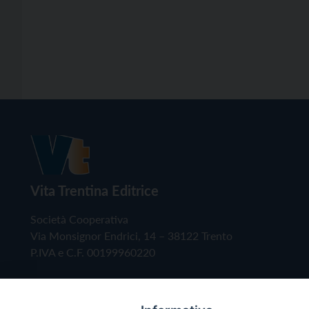
Vita Trentina Editrice
Società Cooperativa
Via Monsignor Endrici, 14 – 38122 Trento
P.IVA e C.F. 00199960220