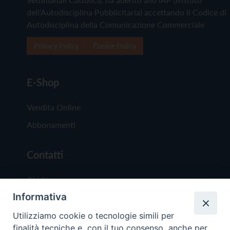
dell'Autodisciplina Pubblicitaria) accettando il Codice di
Autodisciplina della Comunicazione Commerciale
Privacy Policy
Cookie Policy
E-Shop
Vendita Online
Abbonamenti
Contatti
Chi Siamo
Informativa
Redazione
Scrivici
Utilizziamo cookie o tecnologie simili per
finalità tecniche e, con il tuo consenso, anche per