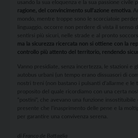
usando la sua eloquenza e la sua passione civile 
ragione, del convincimento sull’azione emotiva
. A
mondo, mentre troppe sono le scorciatoie perdenti 
linguaggio, occorre non perdere di vista il senso 
sentirsi più sicuri, nelle strade e al pronto soccors
ma
la sicurezza ricercata non si ottiene con la r
controllo più attento del territorio, rendendo sicu
Vanno presidiate, senza incertezza, le stazioni e gli
autobus urbani (un tempo erano dissuasori di com
nostri treni (non bastano i pulsanti d’allarme e le te
proposito del quale ricordiamo con una certa nosta
“postini”, che avevano una funzione insostituibile
presente che l’inasprimento delle pene e la moltip
per garantire una convivenza serena.
di
Franco de Battaglia