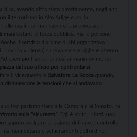
a dire, avendo affrontato direttamente, negli anni
con il terrorismo in Alto Adige e poi la
i nelle quali non mancavano le provocazioni
i manifestanti e forza pubblica, ma le persone
Anche il servizio d’ordine di chi organizzava i
 si provoca violenza) sapeva essere vigile e attento,
te. Ad esempio frapponendosi ai manimovimento
iazza dal suo ufficio per confrontarsi
fare il vicequestore
Salvatore La Rocca
quando,
 a disinnescare le tensioni che si andavano
del suo iter parlamentare alla Camera e al Senato, ha
nfronto sulla “sicurezza”
. Egli è stato, infatti, uno
re saputo svolgere un’azione
di freno e controllo
 fra manifestanti e schieramenti dell’ordine,