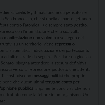
bedienza civile, legittimata anche da pensatori e
, da San Francesco, che si ribella al padre gettando
festa contro l’atomica…) è sempre stato gestito,
represso con l’intimidazione che, a sua volta,
na
manifestazione non violenta
a sostegno dei
truttivi su un territorio, viene
repressa o
n la sistematica individuazione dei partecipanti,
 ad altre strade da seguire. Per dare un giudizio
Senato, bisogna attendere la stesura definitiva,
anciata verso la repressione piuttosto che attenta
tti, costituiscono
messaggi politici
che proprio
ui è bene che questi ultimi
tengano conto per
n’opinione pubblica
largamente condivisa che non
 e trattato come la febbre in un organismo. Un
are.