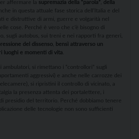
per affermare la
supremazia della “parola”
,
della
nche in questa attuale fase storica dell’Italia e del
e distruttive di armi, guerre e volgarità nel
delle cose. Perché è vero che c’è bisogno di
o, sugli autobus, sui treni e nei rapporti fra generi,
epressione del dissenso
,
bensì attraverso un
ri luoghi e momenti di vita
.
 ambulatori, si rimettano i “controllori” sugli
portamenti aggressivi) e anche nelle carrozze dei
lecamere), si ripristini il controllo di vicinato, a
lgia la presenza attenta dei portalettere, i
 di presidio del territorio. Perché dobbiamo tenere
licazione delle tecnologie non sono sufficienti