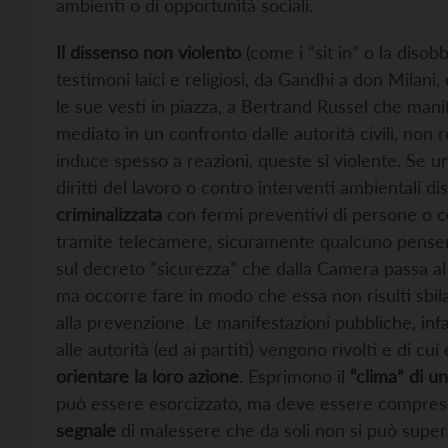
ambienti o di opportunità sociali.
Il dissenso non violento
(come i “sit in” o la disob
testimoni laici e religiosi, da Gandhi a don Milani
le sue vesti in piazza, a Bertrand Russel che mani
mediato in un confronto dalle autorità civili, non 
induce spesso a reazioni, queste sì violente.
Se u
diritti del lavoro o contro interventi ambientali dis
criminalizzata
con fermi preventivi di persone o co
tramite telecamere, sicuramente qualcuno penserà
sul decreto ”sicurezza” che dalla Camera passa al 
ma occorre fare in modo che essa non risulti sbil
alla prevenzione. Le manifestazioni pubbliche, infa
alle autorità (ed ai partiti) vengono rivolti e di c
orientare la loro azione
. Esprimono il
“clima” di u
può essere esorcizzato, ma deve essere compreso
segnale
di malessere che da soli non si può super