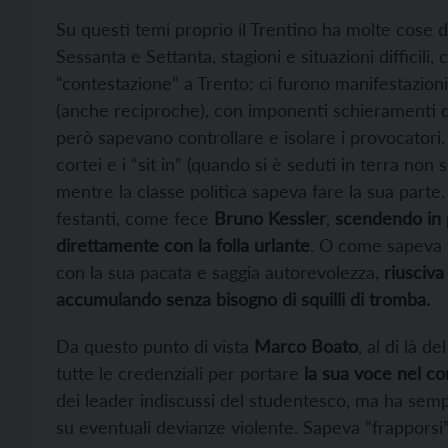
Su questi temi proprio il Trentino ha molte cose d
Sessanta e Settanta, stagioni e situazioni difficili, 
“contestazione” a Trento: ci furono manifestazion
(anche reciproche), con imponenti schieramenti d
però sapevano controllare e isolare i provocatori. 
cortei e i “sit in” (quando si è seduti in terra non
mentre la classe politica sapeva fare la sua par
festanti, come fece
Bruno Kessler
,
scendendo in p
direttamente con la folla urlante
. O come sapeva 
con la sua pacata e saggia autorevolezza,
riusciva
accumulando senza bisogno di squilli di tromba.
Da questo punto di vista
Marco Boato
, al di là 
tutte le credenziali per portare
la sua voce nel co
dei leader indiscussi del
studentesco, ma ha semp
su eventuali devianze violente.
Sapeva “frapporsi”