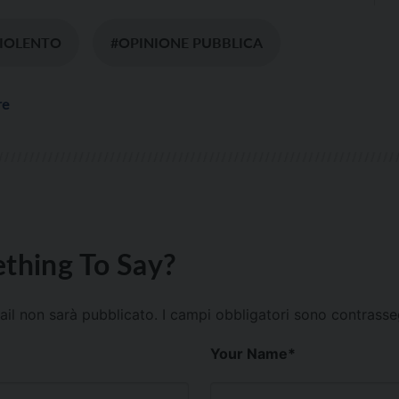
VIOLENTO
#OPINIONE PUBBLICA
re
thing To Say?
mail non sarà pubblicato.
I campi obbligatori sono contrass
Your Name
*