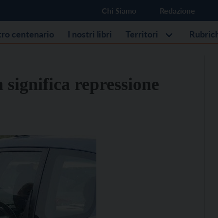
Chi Siamo
Redazione
stro centenario
I nostri libri
Territori
Rubric
 significa repressione