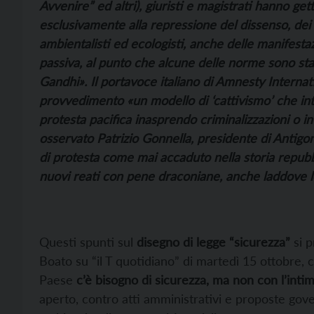
Avvenire” ed altri), giuristi e magistrati hanno get
esclusivamente alla repressione del dissenso, dei
ambientalisti ed ecologisti, anche delle manifestaz
passiva, al punto che alcune delle norme sono s
Gandhi». Il portavoce italiano di Amnesty Internat
provvedimento «un modello di ‘cattivismo’ che intac
protesta pacifica inasprendo criminalizzazioni o 
osservato Patrizio Gonnella, presidente di Antigone
di protesta come mai accaduto nella storia repubbl
nuovi reati con pene draconiane, anche laddove le
Questi spunti sul
disegno di legge “sicurezza”
si p
Boato su “il T quotidiano” di martedì 15 ottobre, c
Paese
c’è bisogno di sicurezza, ma non con l’inti
aperto, contro atti amministrativi e proposte gov