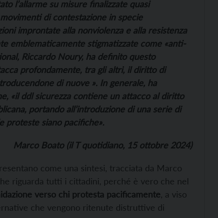
tato l’allarme su misure finalizzate quasi
 movimenti di contestazione in specie
ioni improntate alla nonviolenza e alla resistenza
tate emblematicamente stigmatizzate come «anti-
ional, Riccardo Noury, ha definito questo
ca profondamente, tra gli altri, il diritto di
introducendone di nuove ». In generale, ha
, «il ddl sicurezza contiene un attacco al diritto
icana, portando all’introduzione di una serie di
 proteste siano pacifiche».
Marco Boato (il T quotidiano, 15 ottobre 2024)
resentano come una sintesi, tracciata da Marco
he riguarda tutti i cittadini, perché è vero che nel
midazione verso chi protesta pacificamente
, a viso
ernative che vengono ritenute distruttive di