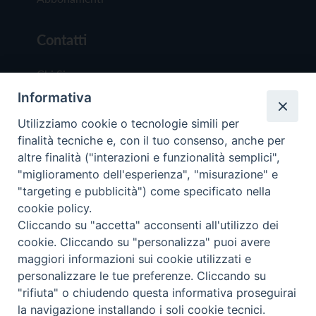
Contatti
Chi Siamo
Informativa
Redazione
Scrivici
Utilizziamo cookie o tecnologie simili per
finalità tecniche e, con il tuo consenso, anche per
altre finalità ("interazioni e funzionalità semplici",
"miglioramento dell'esperienza", "misurazione" e
"targeting e pubblicità") come specificato nella
cookie policy.
Copyright © 2019 - Tutti i diritti riservati - Vit
Cliccando su "accetta" acconsenti all'utilizzo dei
Trentina Editrice
cookie. Cliccando su "personalizza" puoi avere
maggiori informazioni sui cookie utilizzati e
Privacy Policy
personalizzare le tue preferenze. Cliccando su
Torna all'inizi
"rifiuta" o chiudendo questa informativa proseguirai
la navigazione installando i soli cookie tecnici.