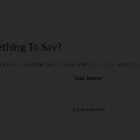
thing To Say?
mail non sarà pubblicato.
I campi obbligatori sono contrass
Your Name
*
La tua email
*