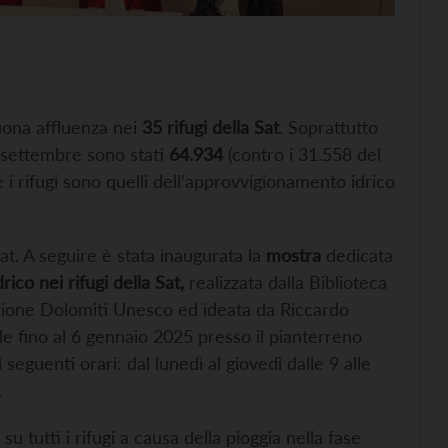
buona affluenza nei
35 rifugi della Sat
. Soprattutto
a settembre sono stati
64.934
(contro i 31.558 del
 rifugi sono quelli dell’approvvigionamento idrico
Sat. A seguire è stata inaugurata la
mostra
dedicata
ico nei rifugi della Sat,
realizzata dalla Biblioteca
zione Dolomiti Unesco ed ideata da Riccardo
le fino al 6 gennaio 2025 presso il pianterreno
 seguenti orari: dal lunedì al giovedì dalle 9 alle
.
 tutti i rifugi a causa della pioggia nella fase