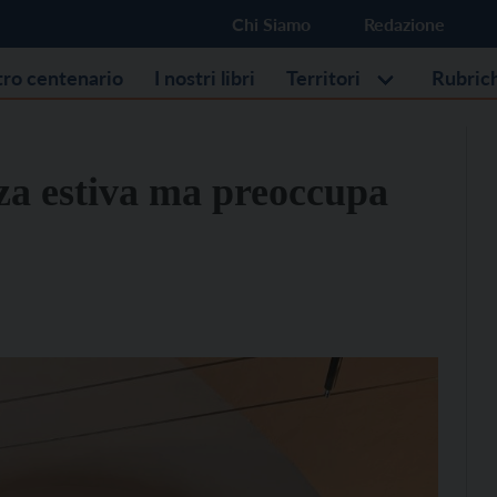
Chi Siamo
Redazione
stro centenario
I nostri libri
Territori
Rubric
nza estiva ma preoccupa