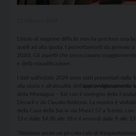
23 Ottobre 2024
L’inizio di stagione difficile non ha precluso una 
quelli ad alta quota. I pernottamenti da gennaio 
2020). Gli aspetti che preoccupano maggiormente i
e della riqualificazione.
I dati sull’estate 2024 sono stati presentati dalla 
alla storia e all’attualità dell’
approvvigionamento idr
della Montagna – Sat con il sostegno della Fonda
Decarli e da Claudio Ambrosi. La mostra è visitabi
della Casa della Sat in via Manci 57 a Trento, con i
13 e dalle 14.30 alle 18 e il venerdì dalle 9 alle 13
“Abbiamo avuto un piccolo calo di frequentazione su