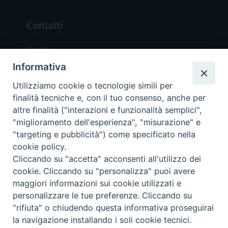
Contatti
Chi Siamo
Informativa
Redazione
Scrivici
Utilizziamo cookie o tecnologie simili per
finalità tecniche e, con il tuo consenso, anche per
altre finalità ("interazioni e funzionalità semplici",
"miglioramento dell'esperienza", "misurazione" e
"targeting e pubblicità") come specificato nella
cookie policy.
Copyright © 2019 - Tutti i diritti riservati - Vit
Cliccando su "accetta" acconsenti all'utilizzo dei
Trentina Editrice
cookie. Cliccando su "personalizza" puoi avere
maggiori informazioni sui cookie utilizzati e
Privacy Policy
personalizzare le tue preferenze. Cliccando su
Torna all'inizi
"rifiuta" o chiudendo questa informativa proseguirai
la navigazione installando i soli cookie tecnici.