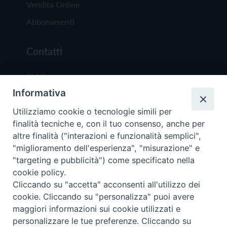
Vendita Online
Abbonamenti
Contatti
Chi Siamo
Informativa
Redazione
Scrivici
Utilizziamo cookie o tecnologie simili per
finalità tecniche e, con il tuo consenso, anche per
altre finalità ("interazioni e funzionalità semplici",
"miglioramento dell'esperienza", "misurazione" e
"targeting e pubblicità") come specificato nella
cookie policy.
Copyright © 2019 - Tutti i diritti riservati - Vit
Cliccando su "accetta" acconsenti all'utilizzo dei
Trentina Editrice
cookie. Cliccando su "personalizza" puoi avere
maggiori informazioni sui cookie utilizzati e
Privacy Policy
personalizzare le tue preferenze. Cliccando su