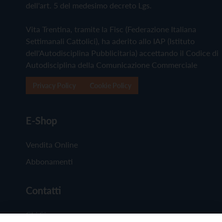
dell'art. 5 del medesimo decreto Lgs.
Vita Trentina, tramite la Fisc (Federazione Italiana
Settimanali Cattolici), ha aderito allo IAP (Istituto
dell'Autodisciplina Pubblicitaria) accettando il Codice di
Autodisciplina della Comunicazione Commerciale
Privacy Policy
Cookie Policy
E-Shop
Vendita Online
Abbonamenti
Contatti
Chi Siamo