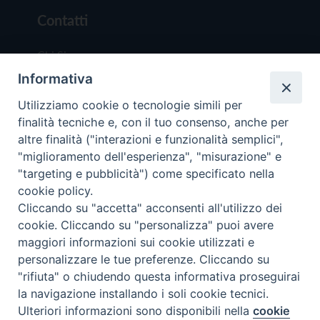
Contatti
Chi Siamo
Informativa
Redazione
Scrivici
Utilizziamo cookie o tecnologie simili per
finalità tecniche e, con il tuo consenso, anche per
altre finalità ("interazioni e funzionalità semplici",
"miglioramento dell'esperienza", "misurazione" e
"targeting e pubblicità") come specificato nella
cookie policy.
Copyright © 2019 - Tutti i diritti riservati - Vit
Cliccando su "accetta" acconsenti all'utilizzo dei
Trentina Editrice
cookie. Cliccando su "personalizza" puoi avere
maggiori informazioni sui cookie utilizzati e
Privacy Policy
personalizzare le tue preferenze. Cliccando su
Torna all'inizi
"rifiuta" o chiudendo questa informativa proseguirai
la navigazione installando i soli cookie tecnici.
Ulteriori informazioni sono disponibili nella
cookie
Preferenze Cookie