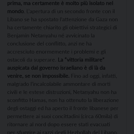
prima, ma certamente è molto più isolato nel
mondo
. L’apertura di un secondo fronte con il
Libano se ha spostato l’attenzione da Gaza non
ha certamente chiarito gli obiettivi strategici di
Benjamin Netanyahu né avvicinato la
conclusione del conflitto, anzi ne ha
accresciuto enormemente i problemi e gli
ostacoli da superare.
La “vittoria militare”
auspicata dal governo israeliano è di là da
venire, se non impossibile.
Fino ad oggi, infatti,
malgrado l’incalcolabile ammontare di morti
civili e le estese distruzioni, Netanyahu non ha
sconfitto Hamas, non ha ottenuto la liberazione
degli ostaggi ed ha aperto il fronte libanese per
permettere ai suoi concittadini (circa 60mila) di
ritornare al nord dopo essere stati evacuati
per sfuggire ai razzi degli Hezbollah del Libano.