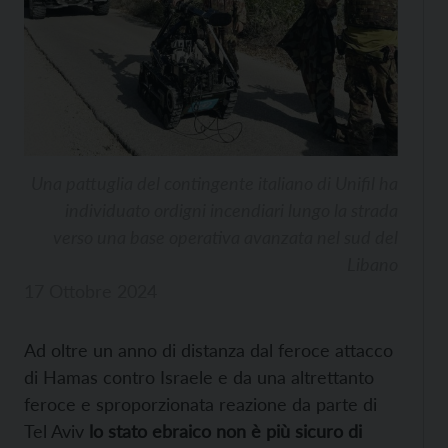
Una pattuglia del contingente italiano di Unifil ha
individuato ordigni incendiari lungo la strada
verso una base operativa avanzata nel sud del
Libano
17 Ottobre 2024
Ad oltre un anno di distanza dal feroce attacco
di Hamas contro Israele e da una altrettanto
feroce e sproporzionata reazione da parte di
Tel Aviv
lo stato ebraico non è più sicuro di