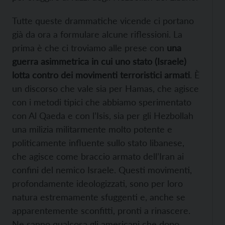
Tutte queste drammatiche vicende ci portano
già da ora a formulare alcune riflessioni. La
prima è che ci troviamo alle prese con
una
guerra asimmetrica in cui uno stato (Israele)
lotta contro dei movimenti terroristici armati
. È
un discorso che vale sia per Hamas, che agisce
con i metodi tipici che abbiamo sperimentato
con Al Qaeda e con l’Isis, sia per gli Hezbollah
una milizia militarmente molto potente e
politicamente influente sullo stato libanese,
che agisce come braccio armato dell’Iran ai
confini del nemico Israele. Questi movimenti,
profondamente ideologizzati, sono per loro
natura estremamente sfuggenti e, anche se
apparentemente sconfitti, pronti a rinascere.
Ne sanno qualcosa gli americani che dopo