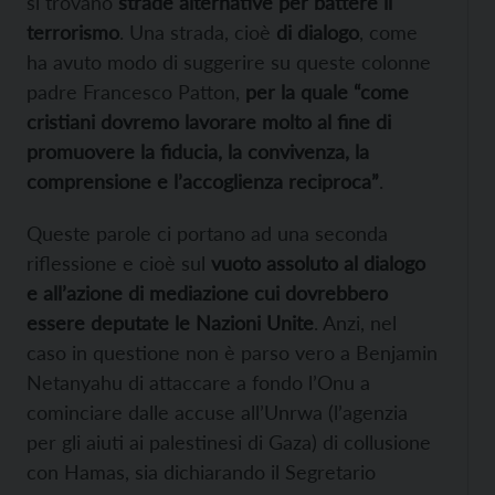
si trovano
strade alternative per battere il
terrorismo
. Una strada, cioè
di
dialogo
, come
ha avuto modo di suggerire su queste colonne
padre Francesco Patton,
per la quale “come
cristiani dovremo lavorare molto al fine di
promuovere la fiducia, la convivenza, la
comprensione e l’accoglienza reciproca”
.
Queste parole ci portano ad una seconda
riflessione e cioè sul
vuoto assoluto al dialogo
e all’azione di mediazione cui dovrebbero
essere deputate le Nazioni Unite
. Anzi, nel
caso in questione non è parso vero a Benjamin
Netanyahu di attaccare a fondo l’Onu a
cominciare dalle accuse all’Unrwa (l’agenzia
per gli aiuti ai palestinesi di Gaza) di collusione
con Hamas, sia dichiarando il Segretario