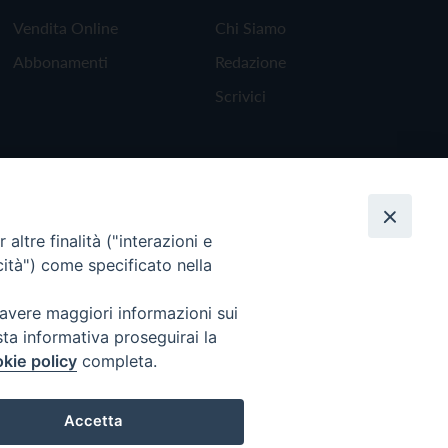
Vendita Online
Chi Siamo
Abbonamenti
Redazione
Scrivici
altre finalità ("interazioni e
cità") come specificato nella
 avere maggiori informazioni sui
sta informativa proseguirai la
kie policy
completa.
Torna all'inizio
Accetta