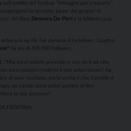
s
nell’ambito del festival
“Immagini per crescere”
.
 compongono la versione junior del gruppo di
trice del libro
Eleonora De Pieri
e la bibliotecaria
ce letteraria su Tik Tok durante il lockdown. Quattro
hne”
ha più di 430.000 follower.
21. “Mai avrei potuto prevedere che da lì ad otto
vo avrei potuto renderlo il mio unico lavoro”, ha
ce di aver rischiato, ma la verità è che il profilo è
fogo, un canale dove poter parlare di libri
idere la mia passione”.
ITA TRENTINA