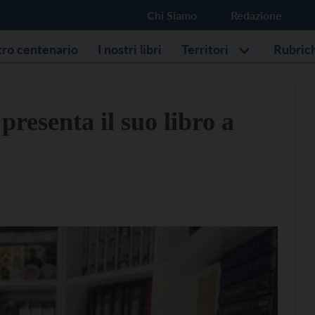
Chi Siamo
Redazione
stro centenario
I nostri libri
Territori
Rubric
resenta il suo libro a