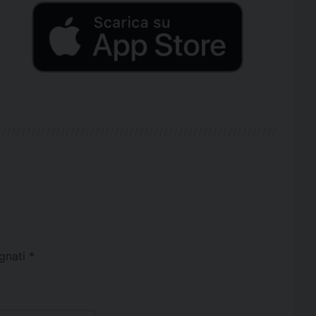
egnati
*