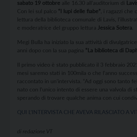
sabato 19 ottobre
alle 16.30 all’auditorium di
Lavi
Con lei sul palco
“I lupi delle fiabe”
, i ragazzi che
lettura della biblioteca comunale di Lavis, l’illustra
e moderatrice del gruppo lettura
Jessica Sotera
.
Megi Bulla ha iniziato la sua attività di divulgatri
anni dopo con la sua pagina
“La biblioteca di Dap
Il primo video è stato pubblicato il 3 febbraio 20
mesi saremo stati in 100mila o che l’anno successi
raccontato in un’intervista. “Ad oggi sono tanto feli
nato con l’unico intento di essere una valvola di s
sperando di trovare qualche anima con cui condiv
QUI L’INTERVISTA CHE AVEVA RILASCIATO A V
di
redazione VT