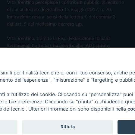
Vita Trentina percepisce i contributi pubblici all'editoria
di cui al decreto legislativo 15 maggio 2017, n. 70.
Indicazione resa ai sensi della lettera f) del comma 2
dell'art. 5 del medesimo decreto Lgs.
Vita Trentina, tramite la Fisc (Federazione Italiana
Settimanali Cattolici), ha aderito allo IAP (Istituto
dell'Autodisciplina Pubblicitaria) accettando il Codice di
Autodisciplina della Comunicazione Commerciale
imili per finalità tecniche e, con il tuo consenso, anche per 
Privacy Policy
Cookie Policy
amento dell'esperienza", "misurazione" e "targeting e pubbli
i all'utilizzo dei cookie. Cliccando su "personalizza" puoi
 Trentina Editrice
re le tue preferenze. Cliccando su "rifiuta" o chiudendo que
okie tecnici. Ulteriori informazioni sono disponibili nella
coo
Rifiuta