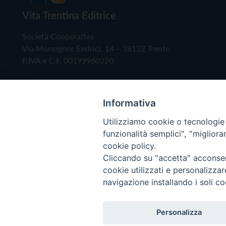
Vita Trentina Editrice
Società Cooperativa
Via Monsignor Endrici, 14 – 38122 Trento
P.IVA e C.F. 00199960220
Informativa
Utilizziamo cookie o tecnologie s
funzionalità semplici", "miglior
cookie policy.
Cliccando su "accetta" acconsent
Copyright © 2019 - Tutti i diritti riservati - Vita
cookie utilizzati e personalizza
navigazione installando i soli co
Privacy Policy
Personalizza