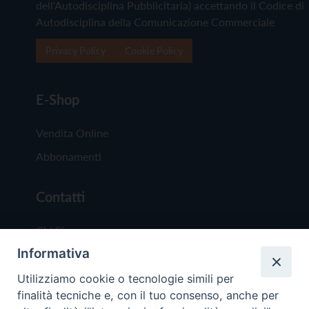
dell'Autodisciplina Pubblicitaria) accettando il Codice di
Autodisciplina della Comunicazione Commerciale
Privacy Policy
Cookie Policy
E-Shop
Vendita Online
Abbonamenti
Contatti
Chi Siamo
Informativa
Redazione
Scrivici
Utilizziamo cookie o tecnologie simili per
finalità tecniche e, con il tuo consenso, anche per