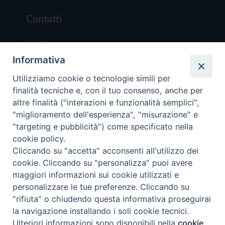
Contatti
Chi Siamo
Informativa
Redazione
Scrivici
Utilizziamo cookie o tecnologie simili per
finalità tecniche e, con il tuo consenso, anche per
altre finalità ("interazioni e funzionalità semplici",
"miglioramento dell'esperienza", "misurazione" e
"targeting e pubblicità") come specificato nella
cookie policy.
Copyright © 2019 - Tutti i diritti riservati - Vit
Cliccando su "accetta" acconsenti all'utilizzo dei
Trentina Editrice
cookie. Cliccando su "personalizza" puoi avere
maggiori informazioni sui cookie utilizzati e
Privacy Policy
personalizzare le tue preferenze. Cliccando su
Torna all'inizi
"rifiuta" o chiudendo questa informativa proseguirai
la navigazione installando i soli cookie tecnici.
Ulteriori informazioni sono disponibili nella
cookie