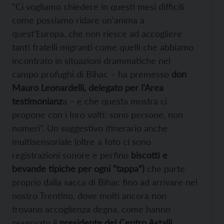
“Ci vogliamo chiedere in questi mesi difficili
come possiamo ridare un’anima a
quest’Europa, che non riesce ad accogliere
tanti fratelli migranti come quelli che abbiamo
incontrato in situazioni drammatiche nel
campo profughi di Bihac – ha premesso
don
Mauro Leonardelli, delegato per l’Area
testimonianz
a – e che questa mostra ci
propone con i loro volti: sono persone, non
numeri”. Un suggestivo itinerario anche
multisensoriale (oltre a foto ci sono
registrazioni sonore e perfino
biscotti e
bevande tipiche per ogni “tappa”)
che parte
proprio dalla sacca di Bihac fino ad arrivare nel
nostro Trentino, dove molti ancora non
trovano accoglienza degna, come hanno
osservato il
presidente del Centro Astalli