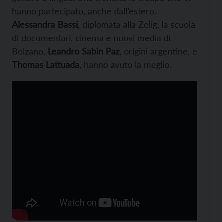
hanno partecipato, anche dall’estero.
Alessandra Bassi
, diplomata alla Zelig, la scuola
di documentari, cinema e nuovi media di
Bolzano,
Leandro Sabin Paz
, origini argentine, e
Thomas Lattuada
, hanno avuto la meglio.