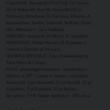
Cappelletti, Bernardi (35’st Fini); Di Cosmo
(35’st Vallarelli), Aucelli, Giannotti (41’st
Petrovic); Anastasia, Di Carmine, Disanto. A
disposizione. Santer, Trainotti, Ruffato, Puzic,
Uez. Allenatore: Luca Tabbiani
ARBITRO: Leonardo Di Mario di Ciampino
ASSISTENTI: Nidaa Harden di Ravenna e
Ludovico Eposito di Pescara
QUARTO UFFICIALE: Jules Roland Andeng
Tona Mbei di Cuneo.
NOTE: pomeriggio nuvoloso. temperatura
attorno ai 19°. Campo in buone condizioni.
Ammoniti: 6’pt Giannotti, 21’pt Aucelli, 31’pt
Capoferri. 7’st Frosinini, 25’st Stante.
Recupero: 1’+4’. Totale spettatori: 700 circa.