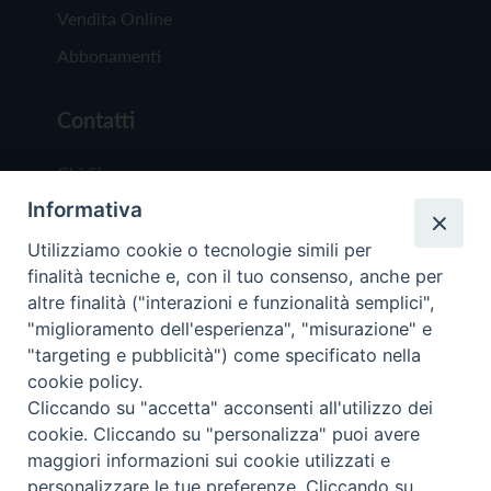
Vendita Online
Abbonamenti
Contatti
Chi Siamo
Informativa
Redazione
Scrivici
Utilizziamo cookie o tecnologie simili per
finalità tecniche e, con il tuo consenso, anche per
altre finalità ("interazioni e funzionalità semplici",
"miglioramento dell'esperienza", "misurazione" e
"targeting e pubblicità") come specificato nella
cookie policy.
Copyright © 2019 - Tutti i diritti riservati - Vit
Cliccando su "accetta" acconsenti all'utilizzo dei
Trentina Editrice
cookie. Cliccando su "personalizza" puoi avere
maggiori informazioni sui cookie utilizzati e
Privacy Policy
personalizzare le tue preferenze. Cliccando su