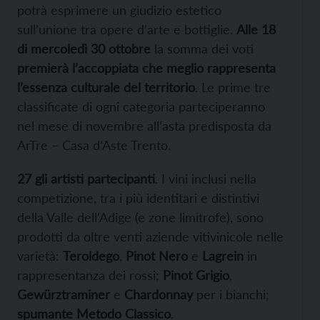
potrà esprimere un giudizio estetico
sull’unione tra opere d’arte e bottiglie.
Alle 18
di mercoledì 30 ottobre
la somma dei voti
premierà l’accoppiata che meglio rappresenta
l’essenza culturale del territorio
. Le prime tre
classificate di ogni categoria parteciperanno
nel mese di novembre all’asta predisposta da
ArTre – Casa d’Aste Trento.
27 gli artisti partecipanti
. I vini inclusi nella
competizione, tra i più identitari e distintivi
della Valle dell’Adige (e zone limitrofe), sono
prodotti da oltre venti aziende vitivinicole nelle
varietà:
Teroldego
,
Pinot Nero
e
Lagrein
in
rappresentanza dei rossi;
Pinot Grigio
,
Gewürztraminer
e
Chardonnay
per i bianchi;
spumante Metodo Classico
.