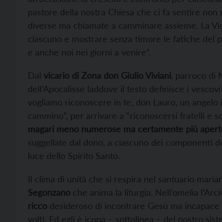
pastore della nostra Chiesa che ci fa sentire non 
diverse ma chiamate a camminare assieme. La Visita
ciascuno e mostrare senza timore le fatiche del pe
e anche noi nei giorni a venire”.
Dal
vicario di Zona don Giulio Viviani
, parroco di
dell’Apocalisse laddove il testo definisce i vescov
vogliamo riconoscere in te, don Lauro, un angelo in
cammino”, per arrivare a “riconoscersi fratelli e 
magari meno numerose ma certamente più aperte e
suggellate dal dono, a ciascuno dei componenti de
luce dello Spirito Santo.
Il clima di unità che si respira nel santuario maria
Segonzano
che anima la liturgia. Nell’omelia l’A
ricco
desideroso di incontrare Gesù ma incapace di
volti. Ed egli è icona – sottolinea – del nostro si