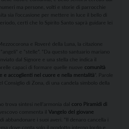
numeri ma persone, volti e storie di parrocchie
 sia l’occasione per mettere in luce il bello di
riodo, certi che lo Spirito Santo saprà guidare lei
 Mezzocorona e Roveré della Luna, la citazione
i “angeli” e “stelle”. “Da questo santuario mariano
viato dal Signore e una stella che indica il
sorelle capaci di formare quelle nuove
comunità
 accoglienti nel cuore e nella mentalità
”. Parole
l Consiglio di Zona, di una candela simbolo della
no trova sintesi nell’armonia dal
coro Piramidi di
rcivescovo commenta il
Vangelo del giovane
 abbandonare i suoi averi. “Il denaro cancella i
stema dove conta solo il prodotto interno lordo e