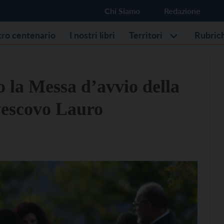
Chi Siamo
Redazione
stro centenario
I nostri libri
Territori
Rubric
 la Messa d’avvio della
ivescovo Lauro