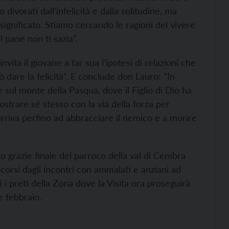
divorati dall’infelicità e dalla solitudine, ma
ignificato. Stiamo cercando le ragioni del vivere
l pane non ti sazia”.
invita il giovane a far sua l’ipotesi di relazioni che
ò dare la felicità”. E conclude don Lauro: “In
e sul monte della Pasqua, dove il Figlio di Dio ha
mostrare sé stesso con la via della forza per
 arriva perfino ad abbracciare il nemico e a morire
 grazie finale del parroco della val di Cembra
corsi dagli incontri con ammalati e anziani ad
i preti della Zona dove la Visita ora proseguirà
e febbraio.