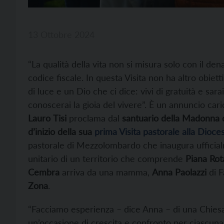
13 Ottobre 2024
“La qualità della vita non si misura solo con il den
codice fiscale. In questa Visita non ha altro obie
di luce e un Dio che ci dice: vivi di gratuità e sara
conoscerai la gioia del vivere”. È un annuncio cari
Lauro
Tisi
proclama dal
santuario della Madonna d
d’inizio della sua
prima Visita pastorale alla Dioces
pastorale di Mezzolombardo che inaugura ufficialm
unitario di un territorio che comprende
Piana Rot
Cembra
arriva da una mamma,
Anna Paolazzi
di F
Zona
.
“Facciamo esperienza – dice Anna – di una Chiesa n
un’occasione di crescita e confronto per ciascuna 