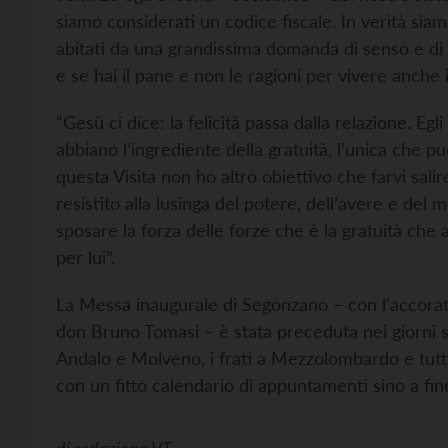
siamo considerati un codice fiscale. In verità siamo 
abitati da una grandissima domanda di senso e di s
e se hai il pane e non le ragioni per vivere anche i
“Gesù ci dice: la felicità passa dalla relazione. Egli 
abbiano l’ingrediente della gratuità, l’unica che pu
questa Visita non ho altro obiettivo che farvi salir
resistito alla lusinga del potere, dell’avere e del 
sposare la forza delle forze che è la gratuità che
per lui”.
La Messa inaugurale di Segonzano – con l’accorato
don Bruno Tomasi – è stata preceduta nei giorni s
Andalo e Molveno, i frati a Mezzolombardo e tutti 
con un fitto calendario di appuntamenti sino a fin
di
redazione VT