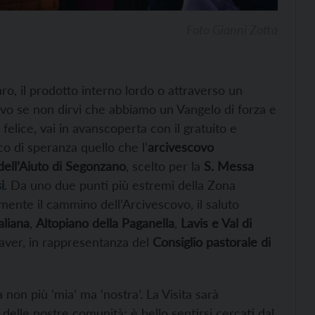
Foto Gianni Zotta
aro, il prodotto interno lordo o attraverso un
ttivo se non dirvi che abbiamo un Vangelo di forza e
i felice, vai in avanscoperta con il gratuito e
co di speranza quello che l’
arcivescovo
ell’Aiuto di Segonzano
, scelto per la
S. Messa
i
. Da uno due punti più estremi della Zona
ente il cammino dell’Arcivescovo, il saluto
aliana
,
Altopiano della Paganella
,
Lavis e Val di
aver, in rappresentanza del
Consiglio pastorale di
on più ‘mia’ ma ‘nostra’. La Visita sarà
delle nostre comunità; è bello sentirsi cercati dal