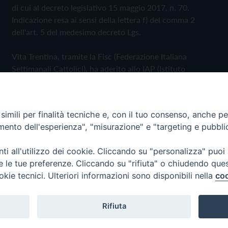
di cui al decreto legislativo 15 maggio 2017, n. 70.
Indicazione resa ai sensi della lettera f) del comma 2
dell'art. 5 del medesimo decreto Lgs.
Vita Trentina, tramite la Fisc (Federazione Italiana
Settimanali Cattolici), ha aderito allo IAP (Istituto
dell'Autodisciplina Pubblicitaria) accettando il Codice di
Autodisciplina della Comunicazione Commerciale
imili per finalità tecniche e, con il tuo consenso, anche per 
Privacy Policy
Cookie Policy
amento dell'esperienza", "misurazione" e "targeting e pubbli
i all'utilizzo dei cookie. Cliccando su "personalizza" puoi
 Trentina Editrice
re le tue preferenze. Cliccando su "rifiuta" o chiudendo que
okie tecnici. Ulteriori informazioni sono disponibili nella
coo
Rifiuta