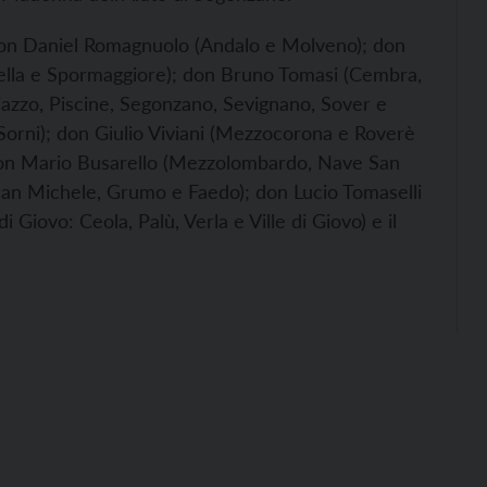
don Daniel Romagnuolo (Andalo e Molveno); don
nella e Spormaggiore); don Bruno Tomasi (Cembra,
azzo, Piscine, Segonzano, Sevignano, Sover e
Sorni); don Giulio Viviani (Mezzocorona e Roverè
; don Mario Busarello (Mezzolombardo, Nave San
an Michele, Grumo e Faedo); don Lucio Tomaselli
 Giovo: Ceola, Palù, Verla e Ville di Giovo) e il