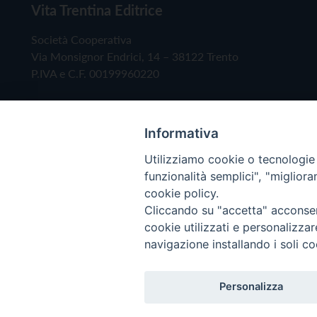
Vita Trentina Editrice
Società Cooperativa
Via Monsignor Endrici, 14 – 38122 Trento
P.IVA e C.F. 00199960220
Informativa
Utilizziamo cookie o tecnologie s
funzionalità semplici", "miglior
cookie policy.
Cliccando su "accetta" acconsent
Copyright © 2019 - Tutti i diritti riservati - Vita
cookie utilizzati e personalizza
navigazione installando i soli co
Privacy Policy
Personalizza