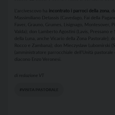
L’arcivescovo ha
incontrato i parroci della zona
, 
Massimiliano Detassis (Cavedago, Fai della Paga
Faver, Grauno, Grumes, Lisignago, Montesover, Pi
Valda); don Lamberto Agostini (Lavis, Pressano e 
della Luna, anche Vicario della Zona Pastorale)
Rocco e Zambana); don Mieczyslaw Lubomirski (S
(amministratore parrocchiale dell’Unità pastorale di
diacono Enzo Veronesi.
di
redazione VT
#VISITA PASTORALE