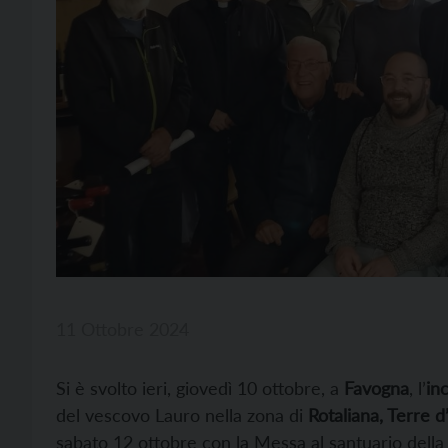
11 Ottobre 2024
Si è svolto ieri, giovedì 10 ottobre, a
Favogna
, l’
in
del vescovo Lauro nella zona di
Rotaliana, Terre d
sabato 12 ottobre con la Messa al santuario dell