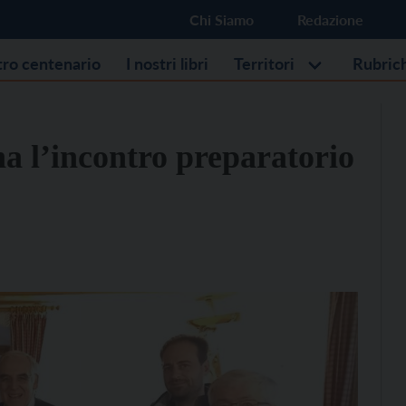
Chi Siamo
Redazione
stro centenario
I nostri libri
Territori
Rubric
na l’incontro preparatorio