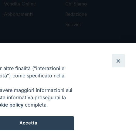
Vendita Online
Chi Siamo
Abbonamenti
Redazione
Scrivici
altre finalità ("interazioni e
cità") come specificato nella
 avere maggiori informazioni sui
sta informativa proseguirai la
kie policy
completa.
Torna all'inizio
Accetta