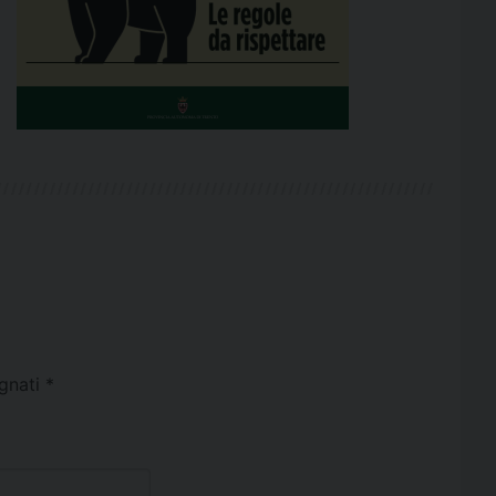
egnati
*