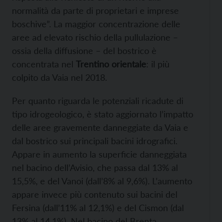
normalità da parte di proprietari e imprese
boschive”. La maggior concentrazione delle
aree ad elevato rischio della pullulazione –
ossia della diffusione – del bostrico è
concentrata nel
Trentino orientale
: il più
colpito da Vaia nel 2018.
Per quanto riguarda le potenziali ricadute di
tipo idrogeologico, è stato aggiornato l’impatto
delle aree gravemente danneggiate da Vaia e
dal bostrico sui principali bacini idrografici.
Appare in aumento la superficie danneggiata
nel bacino dell’Avisio, che passa dal 13% al
15,5%, e del Vanoi (dall’8% al 9,6%). L’aumento
appare invece più contenuto sui bacini del
Fersina (dall’11% al 12,1%) e del Cismon (dal
13% al 14,1%). Nel bacino del Brenta