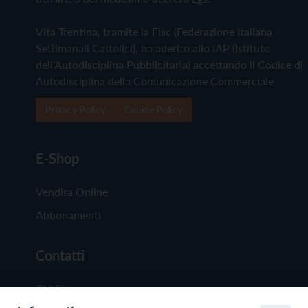
Vita Trentina, tramite la Fisc (Federazione Italiana
Settimanali Cattolici), ha aderito allo IAP (Istituto
dell'Autodisciplina Pubblicitaria) accettando il Codice di
Autodisciplina della Comunicazione Commerciale
Privacy Policy
Cookie Policy
E-Shop
Vendita Online
Abbonamenti
Contatti
Chi Siamo