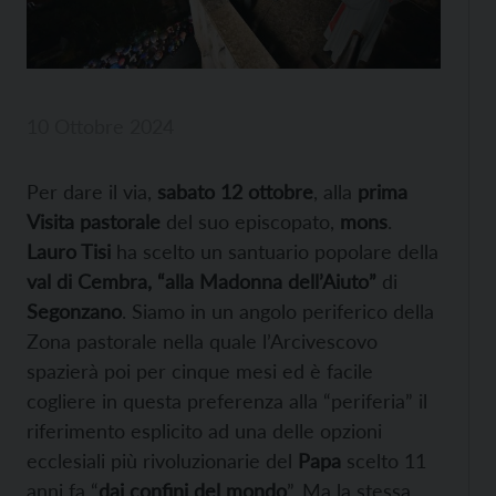
10 Ottobre 2024
Per dare il via,
sabato 12 ottobre
, alla
prima
Visita pastorale
del suo episcopato,
mons
.
Lauro Tisi
ha scelto un santuario popolare della
val di Cembra, “alla Madonna dell’Aiuto”
di
Segonzano
. Siamo in un angolo periferico della
Zona pastorale nella quale l’Arcivescovo
spazierà poi per cinque mesi ed è facile
cogliere in questa preferenza alla “periferia” il
riferimento esplicito ad una delle opzioni
ecclesiali più rivoluzionarie del
Papa
scelto 11
anni fa “
dai confini del mondo
”. Ma la stessa