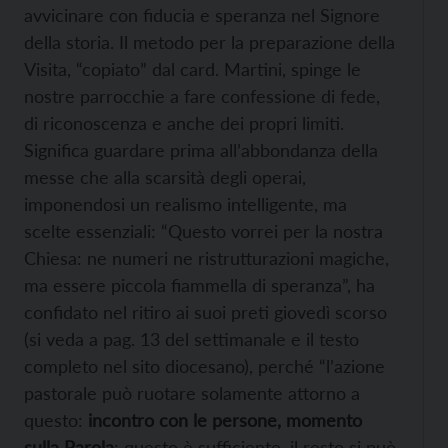
avvicinare con fiducia e speranza nel Signore
della storia. Il metodo per la preparazione della
Visita, “copiato” dal card. Martini, spinge le
nostre parrocchie a fare confessione di fede,
di riconoscenza e anche dei propri limiti.
Significa guardare prima all’abbondanza della
messe che alla scarsità degli operai,
imponendosi un realismo intelligente, ma
scelte essenziali: “Questo vorrei per la nostra
Chiesa: ne numeri ne ristrutturazioni magiche,
ma essere piccola fiammella di speranza”, ha
confidato nel ritiro ai suoi preti giovedì scorso
(si veda a pag. 13 del settimanale e il testo
completo nel sito diocesano),
perché “l’azione
pastorale può ruotare solamente attorno a
questo:
incontro con le persone, momento
sulla Parola
; questo è sufficiente, il resto si può