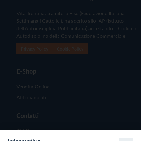
Vita Trentina, tramite la Fisc (Federazione Italiana
Settimanali Cattolici), ha aderito allo IAP (Istituto
dell'Autodisciplina Pubblicitaria) accettando il Codice di
Autodisciplina della Comunicazione Commerciale
Privacy Policy
Cookie Policy
E-Shop
Vendita Online
Abbonamenti
Contatti
Chi Siamo