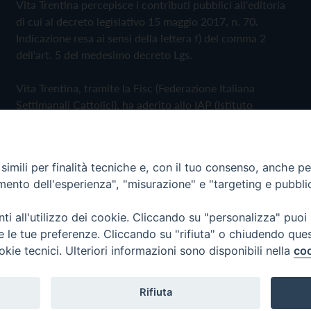
Vita Trentina percepisce i contributi pubblici all'editoria
di cui al decreto legislativo 15 maggio 2017, n. 70.
Indicazione resa ai sensi della lettera f) del comma 2
dell'art. 5 del medesimo decreto Lgs.
Vita Trentina, tramite la Fisc (Federazione Italiana
Settimanali Cattolici), ha aderito allo IAP (Istituto
dell'Autodisciplina Pubblicitaria) accettando il Codice di
Autodisciplina della Comunicazione Commerciale
imili per finalità tecniche e, con il tuo consenso, anche per 
Privacy Policy
Cookie Policy
amento dell'esperienza", "misurazione" e "targeting e pubbli
i all'utilizzo dei cookie. Cliccando su "personalizza" puoi
 Trentina Editrice
re le tue preferenze. Cliccando su "rifiuta" o chiudendo que
okie tecnici. Ulteriori informazioni sono disponibili nella
coo
Rifiuta