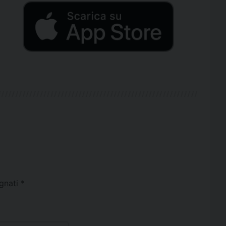
egnati
*