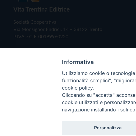
Vita Trentina Editrice
Società Cooperativa
Via Monsignor Endrici, 14 – 38122 Trento
P.IVA e C.F. 00199960220
Informativa
Utilizziamo cookie o tecnologie s
funzionalità semplici", "miglior
cookie policy.
Cliccando su "accetta" acconsent
Copyright © 2019 - Tutti i diritti riservati - Vita
cookie utilizzati e personalizza
navigazione installando i soli co
Privacy Policy
Personalizza