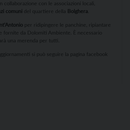
n collaborazione con le associazioni locali,
azi comuni
del quartiere della
Bolghera
.
ant’Antonio
per ridipingere le panchine, ripiantare
pinze fornite da Dolomiti Ambiente. È necessario
sarà una merenda per tutti.
aggiornamenti si può seguire la pagina facebook