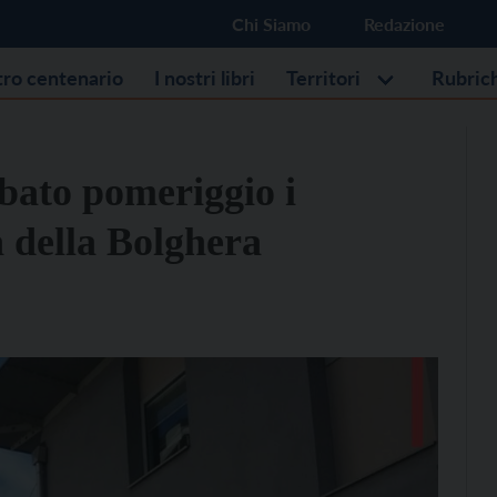
Chi Siamo
Redazione
stro centenario
I nostri libri
Territori
Rubric
abato pomeriggio i
a della Bolghera