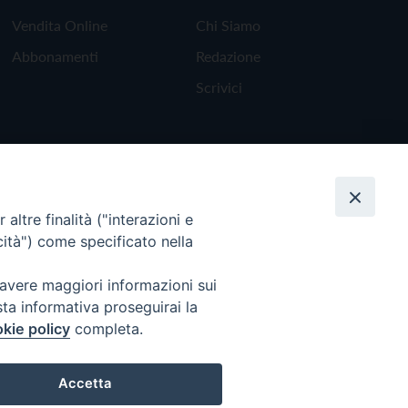
Vendita Online
Chi Siamo
Abbonamenti
Redazione
Scrivici
altre finalità ("interazioni e
cità") come specificato nella
 avere maggiori informazioni sui
sta informativa proseguirai la
kie policy
completa.
Torna all'inizio
Accetta