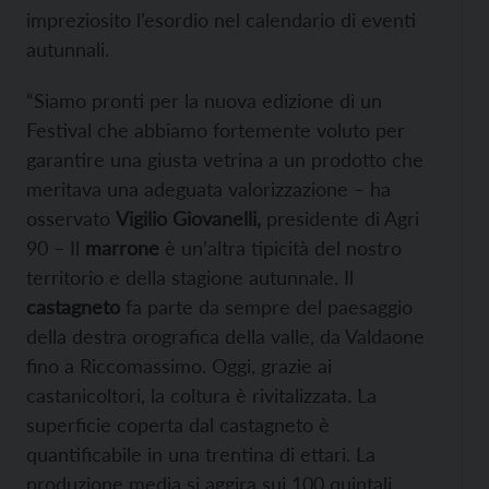
impreziosito l’esordio nel calendario di eventi
autunnali.
“Siamo pronti per la nuova edizione di un
Festival che abbiamo fortemente voluto per
garantire una giusta vetrina a un prodotto che
meritava una adeguata valorizzazione – ha
osservato
Vigilio Giovanelli,
presidente di Agri
90 – Il
marrone
è un’altra tipicità del nostro
territorio e della stagione autunnale. Il
castagneto
fa parte da sempre del paesaggio
della destra orografica della valle, da Valdaone
fino a Riccomassimo. Oggi, grazie ai
castanicoltori, la coltura è rivitalizzata. La
superficie coperta dal castagneto è
quantificabile in una trentina di ettari. La
produzione media si aggira sui 100 quintali