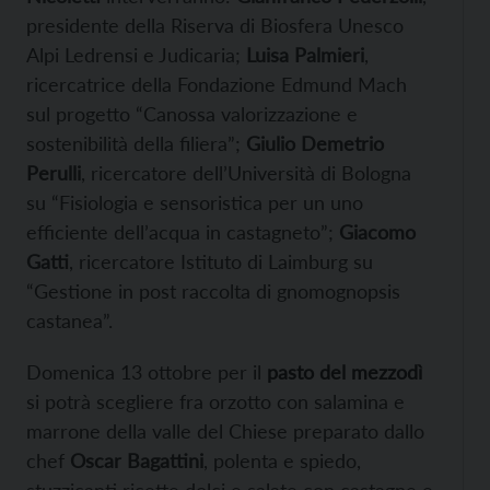
presidente della Riserva di Biosfera Unesco
Alpi Ledrensi e Judicaria;
Luisa Palmieri
,
ricercatrice della Fondazione Edmund Mach
sul progetto “Canossa valorizzazione e
sostenibilità della filiera”;
Giulio Demetrio
Perulli
, ricercatore dell’Università di Bologna
su “Fisiologia e sensoristica per un uno
efficiente dell’acqua in castagneto”;
Giacomo
Gatti
, ricercatore Istituto di Laimburg su
“Gestione in post raccolta di gnomognopsis
castanea”.
Domenica 13 ottobre per il
pasto del mezzodì
si potrà
scegliere fra orzotto con salamina e
marrone della valle del Chiese preparato dallo
chef
Oscar Bagattini
, polenta e spiedo,
stuzzicanti ricette dolci e salate con castagne e