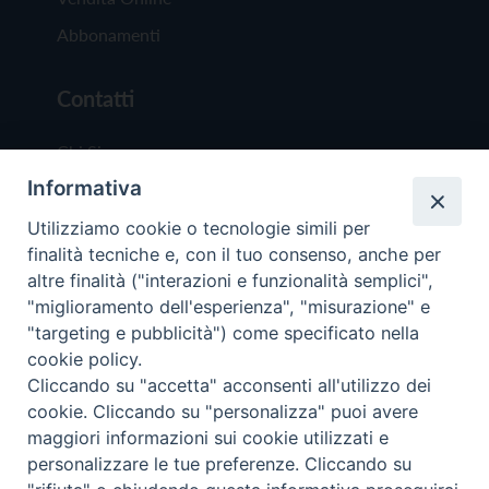
Abbonamenti
Contatti
Chi Siamo
Informativa
Redazione
Scrivici
Utilizziamo cookie o tecnologie simili per
finalità tecniche e, con il tuo consenso, anche per
altre finalità ("interazioni e funzionalità semplici",
"miglioramento dell'esperienza", "misurazione" e
"targeting e pubblicità") come specificato nella
cookie policy.
Copyright © 2019 - Tutti i diritti riservati - Vit
Cliccando su "accetta" acconsenti all'utilizzo dei
Trentina Editrice
cookie. Cliccando su "personalizza" puoi avere
maggiori informazioni sui cookie utilizzati e
Privacy Policy
personalizzare le tue preferenze. Cliccando su
Torna all'inizi