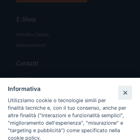
E-Shop
Vendita Online
Abbonamenti
Contatti
Chi Siamo
Informativa
Redazione
Scrivici
Utilizziamo cookie o tecnologie simili per
finalità tecniche e, con il tuo consenso, anche per
altre finalità ("interazioni e funzionalità semplici",
"miglioramento dell'esperienza", "misurazione" e
"targeting e pubblicità") come specificato nella
cookie policy.
Copyright © 2019 - Tutti i diritti riservati - Vit