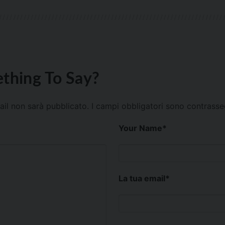
thing To Say?
mail non sarà pubblicato.
I campi obbligatori sono contrass
Your Name
*
La tua email
*