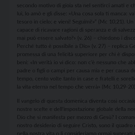
secondo motivo di gioia sta nel sentirci amati e ch
lui, lo amò e gli disse: «Una cosa sola ti manca: va’
tesoro in cielo; e vieni! Seguimi!»” (Mc 10,21). Un
capace di ricavare ragioni di speranza e di salvez
mai può essere salvato?» (v. 26) – chiedono i disc
Perché tutto è possibile a Dio» (v. 27) – replica G
promessa di una felicità superiore per chi è dispo
beni: «In verità io vi dico: non c’è nessuno che abb
padre o figli o campi per causa mia e per causa de
tempo, cento volte tanto in case e fratelli e sorel
la vita eterna nel tempo che verrà» (Mc 10,29-20)
Il vangelo di questa domenica diventa così occasion
nostre scelte e dell’impostazione globale della nos
Dio che si manifesta per mezzo di Gesù? I comanda
nostro desiderio di seguire Cristo, sono il quadro 
nella nostra vita o li consideriamo ormai superat