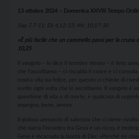
13 ottobre 2024 – Domenica XXVIII Tempo Ordin
Sap 7,7-11; Eb 4,12-13; Mc 10,17-30
«È più facile che un cammello passi per la cruna d
10,25
Il vangelo – lo dice il termine stesso – è lieto an
che l’ascoltiamo – ci riscalda il cuore e ci consol
nostra vita sia felice, per questo ci chiede di rive
scelte ogni volta che lo ascoltiamo. Il vangelo è 
questione di vita o di morte, è qualcosa di urgent
impegno, bene, amore.
Il gioioso annuncio di salvezza che ci viene rivol
che narra l’incontro tra Gesù e un ricco, è moltep
Gesù è incarnata la bontà di Dio: «Perché mi chi