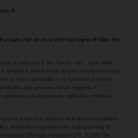
ario B
i un ago, che un ricco entri nel regno di Dio». Mc
nuncio di salvezza. È una Parola che – ogni volta
a. Il vangelo è anche la Via da percorrere perché la
dere la nostra mentalità e di ripensare le nostre
soprattutto una persona: Gesù. Seguirlo è
e, qualcosa cui va posposto ogni altro interesse,
to questa domenica, attraverso il brano evangelico
lice. Anzitutto scopriamo che nella persona di
ami buono? Dio solo è buono!» (Mc 10,18). Un