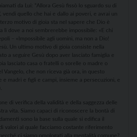
iamati da Lui: “Allora Gesù fissò lo sguardo su di
, vendi quello che hai e dallo ai poveri, e avrai un
 terzo motivo di gioia sta nel sapere che Dio è
za lì dove a noi sembrerebbe impossibile: «E chi
epoli – «Impossibile agli uomini, ma non a Dio!
esù. Un ultimo motivo di gioia consiste nella
sto a seguire Gesù dopo aver lasciato famiglia e
ia lasciato casa o fratelli o sorelle o madre o
l Vangelo, che non riceva già ora, in questo
le e madri e figli e campi, insieme a persecuzioni, e
.
e di verifica della validità e della saggezza delle
tra vita. Siamo capaci di riconoscere la bontà di
menti sono la base sulla quale si edifica il
di valori al quale facciamo costante riferimento
i perché ci siamo omologati alla mentalità comune?