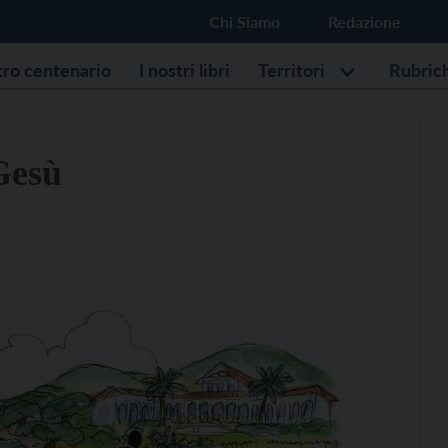
Chi Siamo
Redazione
stro centenario
I nostri libri
Territori
Rubric
Gesù