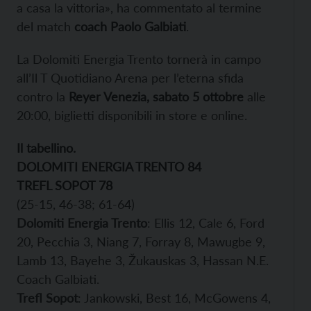
a casa la vittoria», ha commentato al termine
del match
coach Paolo Galbiati
.
La Dolomiti Energia Trento tornerà in campo
all’Il T Quotidiano Arena per l’eterna sfida
contro la
Reyer Venezia, sabato 5 ottobre
alle
20:00, biglietti disponibili in store e online.
Il tabellino.
DOLOMITI ENERGIA TRENTO 84
TREFL SOPOT 78
(25-15, 46-38; 61-64)
Dolomiti Energia Trento
: Ellis 12, Cale 6, Ford
20, Pecchia 3, Niang 7, Forray 8, Mawugbe 9,
Lamb 13, Bayehe 3, Žukauskas 3, Hassan N.E.
Coach Galbiati.
Trefl Sopot
: Jankowski, Best 16, McGowens 4,