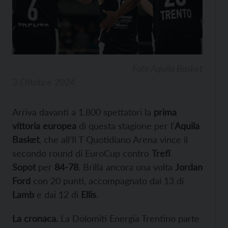
Foto Aquila Basket
3 Ottobre 2024
Arriva davanti a 1.800 spettatori la
prima
vittoria europea
di questa stagione per l’
Aquila
Basket
, che all’Il T Quotidiano Arena vince il
secondo round di EuroCup contro
Trefl
Sopot
per
84-78
. Brilla ancora una volta
Jordan
Ford
con 20 punti, accompagnato dai 13 di
Lamb
e dai 12 di
Ellis
.
La cronaca.
La Dolomiti Energia Trentino parte