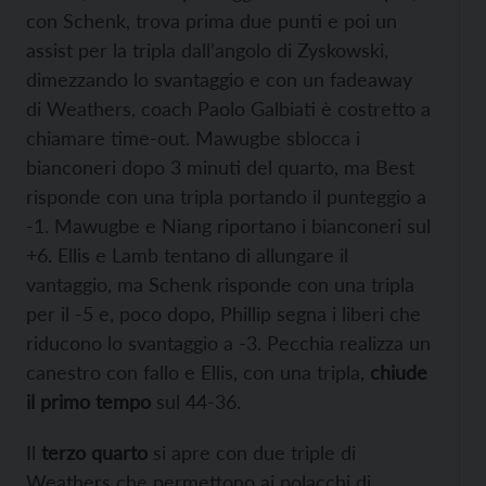
con Schenk, trova prima due punti e poi un
assist per la tripla dall’angolo di Zyskowski,
dimezzando lo svantaggio e con un fadeaway
di Weathers, coach Paolo Galbiati è costretto a
chiamare time-out. Mawugbe sblocca i
bianconeri dopo 3 minuti del quarto, ma Best
risponde con una tripla portando il punteggio a
-1. Mawugbe e Niang riportano i bianconeri sul
+6. Ellis e Lamb tentano di allungare il
vantaggio, ma Schenk risponde con una tripla
per il -5 e, poco dopo, Phillip segna i liberi che
riducono lo svantaggio a -3. Pecchia realizza un
canestro con fallo e Ellis, con una tripla,
chiude
il primo tempo
sul 44-36.
Il
terzo quarto
si apre con due triple di
Weathers che permettono ai polacchi di