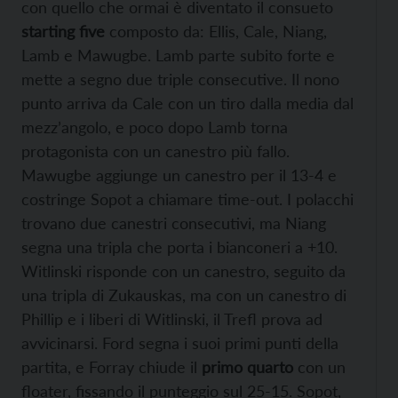
con quello che ormai è diventato il consueto
starting five
composto da: Ellis, Cale, Niang,
Lamb e Mawugbe. Lamb parte subito forte e
mette a segno due triple consecutive. Il nono
punto arriva da Cale con un tiro dalla media dal
mezz’angolo, e poco dopo Lamb torna
protagonista con un canestro più fallo.
Mawugbe aggiunge un canestro per il 13-4 e
costringe Sopot a chiamare time-out. I polacchi
trovano due canestri consecutivi, ma Niang
segna una tripla che porta i bianconeri a +10.
Witlinski risponde con un canestro, seguito da
una tripla di Zukauskas, ma con un canestro di
Phillip e i liberi di Witlinski, il Trefl prova ad
avvicinarsi. Ford segna i suoi primi punti della
partita, e Forray chiude il
primo quarto
con un
floater, fissando il punteggio sul 25-15. Sopot,