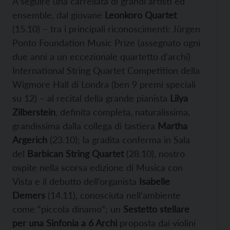
A seguire una carrellata di grandi artisti ed
ensemble, dal giovane
Leonkoro Quartet
(15.10) – tra i principali riconoscimenti: Jürgen
Ponto Foundation Music Prize (assegnato ogni
due anni a un eccezionale quartetto d’archi)
International String Quartet Competition della
Wigmore Hall di Londra (ben 9 premi speciali
su 12) – al recital della grande pianista
Lilya
Zilberstein
, definita completa, naturalissima,
grandissima dalla collega di tastiera
Martha
Argerich
(23.10); la gradita conferma in Sala
del
Barbican String Quartet
(28.10), nostro
ospite nella scorsa edizione di Musica con
Vista e il debutto dell’organista
Isabelle
Demers
(14.11), conosciuta nell’ambiente
come “piccola dinamo”; un
Sestetto stellare
per una Sinfonia a 6 Archi
proposta dai violini