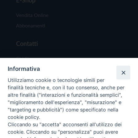
E-Shop
Vendita Online
Abbonamenti
Contatti
Chi Siamo
Informativa
Redazione
Scrivici
Utilizziamo cookie o tecnologie simili per
finalità tecniche e, con il tuo consenso, anche per
altre finalità ("interazioni e funzionalità semplici",
"miglioramento dell'esperienza", "misurazione" e
"targeting e pubblicità") come specificato nella
cookie policy.
Copyright © 2019 - Tutti i diritti riservati - Vit
Cliccando su "accetta" acconsenti all'utilizzo dei
Trentina Editrice
cookie. Cliccando su "personalizza" puoi avere