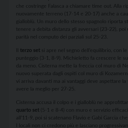
che costringe Falasca a chiamare time out. Alla ri
nuovamente terreno (17-14 e 20-17) anche a causa
gialloblù. Un muro dello stesso spagnolo riporta s
tenere a debita distanza gli avversari (23-22), po
parità nel computo dei parziali sul 25-23.
Il
terzo set
si apre nel segno dell’equilibrio, con 
punteggio (3-1, 8-9). Michieletto fa crescere le s
da meno. Cisterna mette la freccia col muro di Ne
nuovo superata dagli ospiti col muro di Kozamernik
vi arriva davanti ma ai vantaggi deve aspettare la
avere la meglio per 27-25.
Cisterna accusa il colpo e i gialloblù ne approfitt
quarto set
(5-1 e 8-4) con muro e servizio efficacis
all’11-9, poi si scatenano Flavio e Gabi Garcia c
I locali non ci credono più e lasciano progressiv