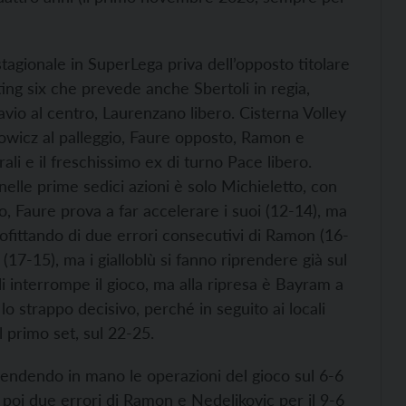
 stagionale in SuperLega priva dell’opposto titolare
ting six che prevede anche Sbertoli in regia,
avio al centro, Laurenzano libero. Cisterna Volley
owicz al palleggio, Faure opposto, Ramon e
li e il freschissimo ex di turno Pace libero.
 nelle prime sedici azioni è solo Michieletto, con
to, Faure prova a far accelerare i suoi (12-14), ma
ofittando di due errori consecutivi di Ramon (16-
 (17-15), ma i gialloblù si fanno riprendere già sul
i interrompe il gioco, ma alla ripresa è Bayram a
lo strappo decisivo, perché in seguito ai locali
l primo set, sul 22-25.
rendendo in mano le operazioni del gioco sul 6-6
 poi due errori di Ramon e Nedeljkovic per il 9-6