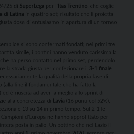
024/25 di
SuperLega
per l’
Itas Trentino
, che coglie
a di Latina
in quattro set; risultato che li proietta
giusta dose di entusiasmo in apertura di un torneo
e semplice si sono confermati fondati; nei primi tre
rtita simile, i pontini hanno venduto carissima la
i, che ha perso contatto nel primo set, perdendolo
re la strada giusta per confezionare il
3-1 finale
.
necessariamente la qualità della propria fase di
 (alla fine il fondamentale che ha fatto la
 ed è riuscita ad aver la meglio allo sprint di
zie alla concretezza di
Lavia
(16 punti col 52%),
cezionale 13 su 14 in primo tempo. Sul 2-1 le
i Campioni d’Europa ne hanno approfittato per
intera posta in palio. Un bottino che nel Lazio il
uattro anni (il primo novembre 2020, sempre per