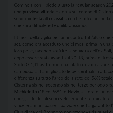
Comincia con il piede giusto la regular season 2
una
preziosa vittoria
esterna sul campo di
Cistern
subito
in testa alla classifica
e che offre anche la 
che sarà difficile ed equilibratissimo.
I timori della vigilia per un incontro tutt’altro ch
set, come era accaduto undici mesi prima in una pa
loro pelle, facendo soffrire la squadra dell’ex Sol
dopo essere stata avanti sul 20-18, prima di trova
Sotto 0-1, l’Itas Trentino ha infatti dovuto alzare 
cambiopalla, ha migliorato le percentuali in attacco
differenza su tutto l’arco della rete col 56% totale)
Cisterna sia nel secondo sia nel terzo periodo gra
Michieletto
(18 col 59%) e
Flavio
, autore di un ec
energie dei locali sono velocemente terminate e 
vincere a mani basse il parziale che ha garantito l’
Club di via del Brennero non otteneva da quasi q