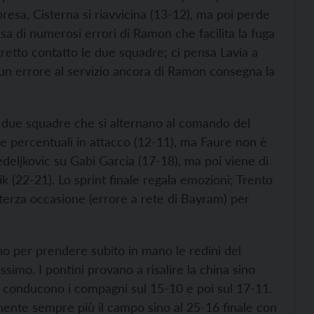
presa, Cisterna si riavvicina (13-12), ma poi perde
 di numerosi errori di Ramon che facilita la fuga
tretto contatto le due squadre; ci pensa Lavia a
i un errore al servizio ancora di Ramon consegna la
le due squadre che si alternano al comando del
ue percentuali in attacco (12-11), ma Faure non è
deljkovic su Gabi Garcia (17-18), ma poi viene di
 (22-21). Lo sprint finale regala emozioni; Trento
 terza occasione (errore a rete di Bayram) per
ano per prendere subito in mano le redini del
simo. I pontini provano a risalire la china sino
he conducono i compagni sul 15-10 e poi sul 17-11.
amente sempre più il campo sino al 25-16 finale con