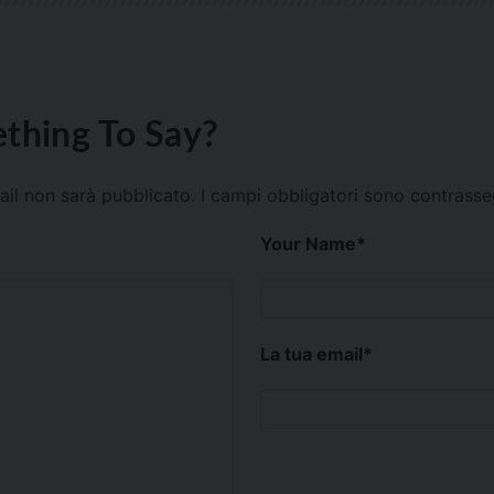
thing To Say?
mail non sarà pubblicato.
I campi obbligatori sono contrass
Your Name
*
La tua email
*