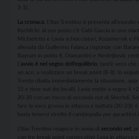
3-1).
La cronaca
. L’Itas Trentino si presenta all’esordio
Rychlicki: al suo posto c’è Gabi Garcia in uno star
Michieletto e Lavia schiacciatori, Kozamernik e Fl
allenata da Guillermo Falasca risponde con Baran
Bayram in posto 4, Diamantini e Nedeljkovic centra
L’
avvio è nel segno dell’equilibrio
, tant’è vero che
un ace, a realizzare un break point (8-8). In segui
Trento ribalta immediatamente la situazione, appr
15 e time out dei locali). Lavia mette a segno il +2
20-20 con un tocco di seconda out di Sbertoli. Sol
fare la voce grossa in attacco e battuta (20-23); è 
basta tenersi stretto il cambiopalla per garantirsi i
L’Itas Trentino reagisce in avvio di
secondo set
, p
con tre break point consecutivi: Lava in attacco e