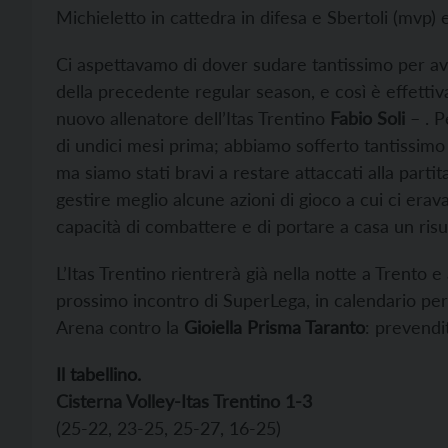
Michieletto in cattedra in difesa e Sbertoli (mvp) 
Ci aspettavamo di dover sudare tantissimo per av
della precedente regular season, e così è effettiv
nuovo allenatore dell’Itas Trentino
Fabio Soli
– . P
di undici mesi prima; abbiamo sofferto tantissimo 
ma siamo stati bravi a restare attaccati alla parti
gestire meglio alcune azioni di gioco a cui ci erav
capacità di combattere e di portare a casa un ris
L’Itas Trentino rientrerà già nella notte a Trento e
prossimo incontro di SuperLega, in calendario pe
Arena contro la
Gioiella Prisma Taranto
: prevendit
Il tabellino.
Cisterna Volley-Itas Trentino 1-3
(25-22, 23-25, 25-27, 16-25)