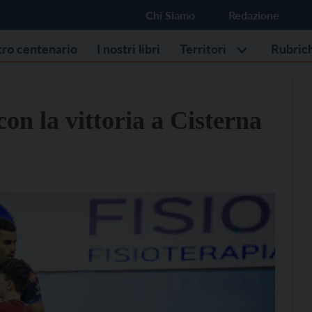
Chi Siamo
Redazione
stro centenario
I nostri libri
Territori
Rubric
con la vittoria a Cisterna