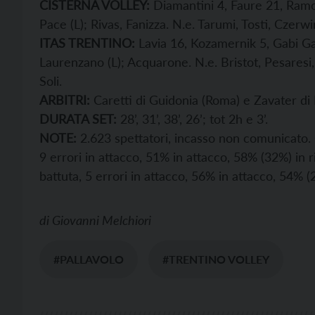
CISTERNA VOLLEY:
Diamantini 4, Faure 21, Ramo
Pace (L); Rivas, Fanizza. N.e. Tarumi, Tosti, Czerw
ITAS TRENTINO:
Lavia 16, Kozamernik 5, Gabi Gar
Laurenzano (L); Acquarone. N.e. Bristot, Pesaresi,
Soli.
ARBITRI:
Caretti di Guidonia (Roma) e Zavater di
DURATA SET:
28’, 31’, 38’, 26’; tot 2h e 3’.
NOTE:
2.623 spettatori, incasso non comunicato. C
9 errori in attacco, 51% in attacco, 58% (32%) in ri
battuta, 5 errori in attacco, 56% in attacco, 54% (
di
Giovanni Melchiori
#PALLAVOLO
#TRENTINO VOLLEY