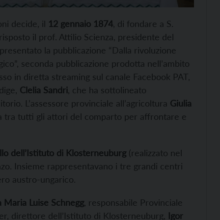
ni decide, il
12 gennaio 1874
, di fondare a S.
sposto il prof. Attilio Scienza, presidente del
resentato la pubblicazione “Dalla rivoluzione
gico”, seconda pubblicazione prodotta nell’ambito
esso in diretta streaming sul canale Facebook PAT,
Adige,
Clelia Sandri
, che ha sottolineato
itorio. L’assessore provinciale all’agricoltura
Giulia
 tra tutti gli attori del comparto per affrontare e
o dell’Istituto di Klosterneuburg
(realizzato nel
nzo. Insieme rappresentavano i tre grandi centri
pero austro-ungarico.
a Maria Luise Schnegg
, responsabile Provinciale
er, direttore dell’Istituto di Klosterneuburg,
Igor