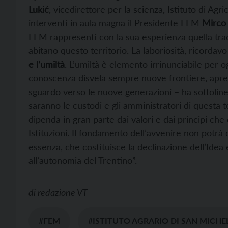
Lukić
, vicedirettore per la scienza, Istituto di Ag
interventi in aula magna il Presidente FEM
Mirco 
FEM rappresenti con la sua esperienza quella trad
abitano questo territorio. La laboriosità, ricordavo 
e l’umiltà
. L’umiltà è elemento irrinunciabile per 
conoscenza disvela sempre nuove frontiere, apre l
sguardo verso le nuove generazioni – ha sottolinea
saranno le custodi e gli amministratori di questa 
dipenda in gran parte dai valori e dai principi che
Istituzioni. Il fondamento dell’avvenire non potr
essenza, che costituisce la declinazione dell’Idea
all’autonomia del Trentino”.
di
redazione VT
#FEM
#ISTITUTO AGRARIO DI SAN MICHE