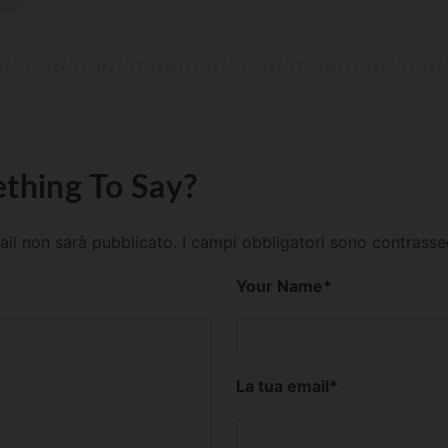
thing To Say?
mail non sarà pubblicato.
I campi obbligatori sono contrass
Your Name
*
La tua email
*