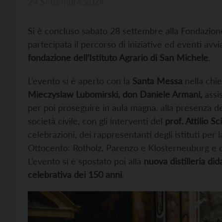
29 Settembre 2024
Si è concluso sabato 28 settembre alla Fondaz
partecipata il percorso di iniziative ed eventi avv
fondazione dell’Istituto Agrario di San Michele
.
L’evento si è aperto con la
Santa Messa
nella chi
Mieczyslaw Lubomirski, don Daniele Armani,
assis
per poi proseguire in aula magna, alla presenza de
società civile, con gli interventi del
prof. Attilio S
celebrazioni, dei rappresentanti degli istituti per l
Ottocento: Rotholz, Parenzo e Klosterneuburg e
L’evento si è spostato poi alla
nuova distilleria did
celebrativa dei 150 anni
.