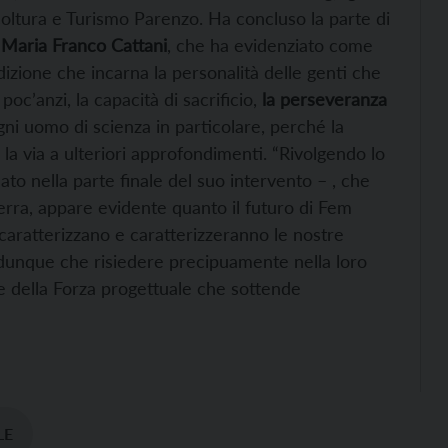
ricoltura e Turismo Parenzo. Ha concluso la parte di
Maria Franco Cattani
, che ha evidenziato come
izione che incarna la personalità delle genti che
poc’anzi, la capacità di sacrificio,
la perseveranza
ogni uomo di scienza in particolare, perché la
a via a ulteriori approfondimenti. “Rivolgendo lo
to nella parte finale del suo intervento – , che
terra, appare evidente quanto il futuro di Fem
 caratterizzano e caratterizzeranno le nostre
à dunque che risiedere precipuamente nella loro
 e della Forza progettuale che sottende
LE