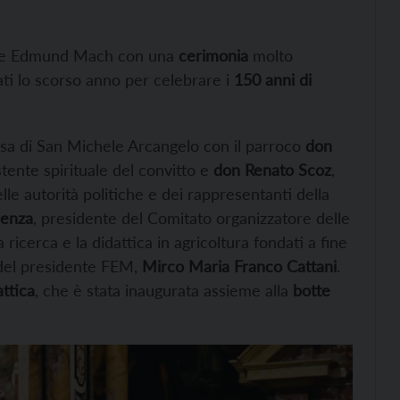
ione Edmund Mach con una
cerimonia
molto
iati lo scorso anno per celebrare i
150 anni di
esa di San Michele Arcangelo con il parroco
don
tente spirituale del convitto e
don Renato Scoz
,
lle autorità politiche e dei rappresentanti della
cienza
, presidente del Comitato organizzatore delle
a ricerca e la didattica in agricoltura fondati a fine
 del presidente FEM,
Mirco Maria Franco Cattani
.
attica
, che è stata inaugurata assieme alla
botte