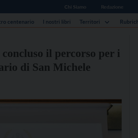
Chi Siamo
Redazione
stro centenario
I nostri libri
Territori
Rubric
oncluso il percorso per i
rario di San Michele