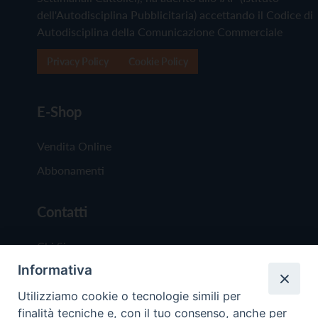
dell'Autodisciplina Pubblicitaria) accettando il Codice di
Autodisciplina della Comunicazione Commerciale
Privacy Policy
Cookie Policy
E-Shop
Vendita Online
Abbonamenti
Contatti
Chi Siamo
Informativa
Redazione
Scrivici
Utilizziamo cookie o tecnologie simili per
finalità tecniche e, con il tuo consenso, anche per