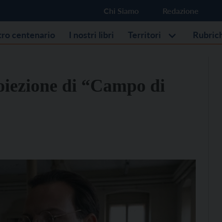
Chi Siamo
Redazione
stro centenario
I nostri libri
Territori
Rubric
oiezione di “Campo di