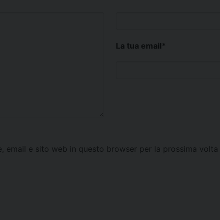
La tua email
*
e, email e sito web in questo browser per la prossima vol