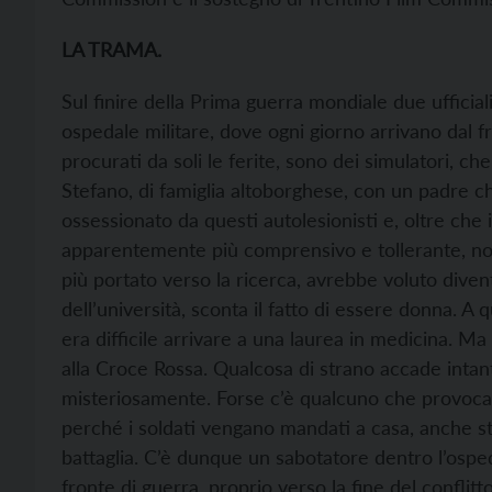
LA TRAMA.
Sul finire della Prima guerra mondiale due ufficial
ospedale militare, dove ogni giorno arrivano dal fro
procurati da soli le ferite, sono dei simulatori, c
Stefano, di famiglia altoborghese, con un padre ch
ossessionato da questi autolesionisti e, oltre che i
apparentemente più comprensivo e tollerante, non 
più portato verso la ricerca, avrebbe voluto dive
dell’università, sconta il fatto di essere donna. A 
era difficile arrivare a una laurea in medicina. Ma
alla Croce Rossa. Qualcosa di strano accade intant
misteriosamente. Forse c’è qualcuno che provoca di
perché i soldati vengano mandati a casa, anche st
battaglia. C’è dunque un sabotatore dentro l’osped
fronte di guerra, proprio verso la fine del conflitt