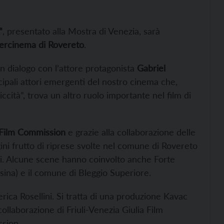
”
, presentato alla Mostra di Venezia, sarà
rcinema di Rovereto
.
n dialogo con l’attore protagonista
Gabriel
cipali attori emergenti del nostro cinema che,
ccità”, trova un altro ruolo importante nel film di
 Film Commission
e grazie alla collaborazione delle
ni frutto di riprese svolte nel comune di Rovereto
chi. Alcune scene hanno coinvolto anche Forte
sina) e il comune di Bleggio Superiore.
ica Rosellini. Si tratta di una produzione Kavac
llaborazione di Friuli-Venezia Giulia Film
ssion.