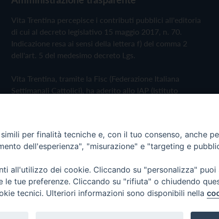
Vita Trentina percepisce i contributi pubblici all'editoria
di cui al decreto legislativo 15 maggio 2017, n. 70.
Indicazione resa ai sensi della lettera f) del comma 2
dell'art. 5 del medesimo decreto Lgs.
Vita Trentina, tramite la Fisc (Federazione Italiana
Settimanali Cattolici), ha aderito allo IAP (Istituto
dell'Autodisciplina Pubblicitaria) accettando il Codice di
Autodisciplina della Comunicazione Commerciale
imili per finalità tecniche e, con il tuo consenso, anche per 
Privacy Policy
Cookie Policy
amento dell'esperienza", "misurazione" e "targeting e pubbli
i all'utilizzo dei cookie. Cliccando su "personalizza" puoi
 Trentina Editrice
re le tue preferenze. Cliccando su "rifiuta" o chiudendo que
okie tecnici. Ulteriori informazioni sono disponibili nella
coo