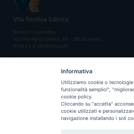
Vita Trentina Editrice
Società Cooperativa
Via Monsignor Endrici, 14 – 38122 Trento
P.IVA e C.F. 00199960220
Informativa
Utilizziamo cookie o tecnologie s
funzionalità semplici", "miglior
cookie policy.
Cliccando su "accetta" acconsent
Copyright © 2019 - Tutti i diritti riservati - Vita
cookie utilizzati e personalizza
navigazione installando i soli co
Privacy Policy