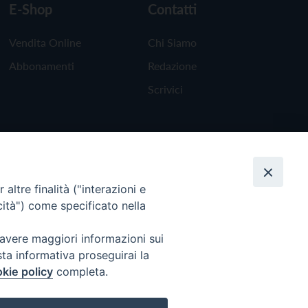
E-Shop
Contatti
Vendita Online
Chi Siamo
Abbonamenti
Redazione
Scrivici
altre finalità ("interazioni e
cità") come specificato nella
 avere maggiori informazioni sui
sta informativa proseguirai la
kie policy
completa.
Torna all'inizio