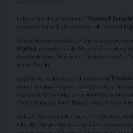
22 Settembre 2024
L’ultimo film di Gianni Amelio,
“Campo di battaglia
proiettato martedì 24 settembre alle 18.30 al
Supe
Una proiezione speciale, perché sarà seguita da u
Montesi
, presente in sala. Montesi è uno dei prin
dopo titoli come “Favolacce”, “Esterno notte” e “Si
Gianni Amelio.
La pellicola, realizzata con il sostegno di
Trentino
amministrazioni comunali, raccoglie alcune immagi
fra Palazzo Betta Grillo e l’ex Manifattura tabac
Cherle (Folgaria), Forte Busa Granda (Vignola Fale
Nel cast Alessandro Borghi, Gabriel Montesi, Feder
Film, IBC Movie, One Art, con Rai Cinema con la co
Commission e il sostegno di Trentino Film Commi