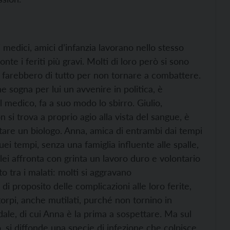
i medici, amici d’infanzia lavorano nello stesso
nte i feriti più gravi. Molti di loro però si sono
he farebbero di tutto per non tornare a combattere.
e sogna per lui un avvenire in politica, è
l medico, fa a suo modo lo sbirro. Giulio,
si trova a proprio agio alla vista del sangue, è
ntare un biologo. Anna, amica di entrambi dai tempi
quei tempi, senza una famiglia influente alle spalle,
 lei affronta con grinta un lavoro duro e volontario
o tra i malati: molti si aggravano
 proposito delle complicazioni alle loro ferite,
orpi, anche mutilati, purché non tornino in
ale, di cui Anna è la prima a sospettare. Ma sul
o, si diffonde una specie di infezione che colpisce