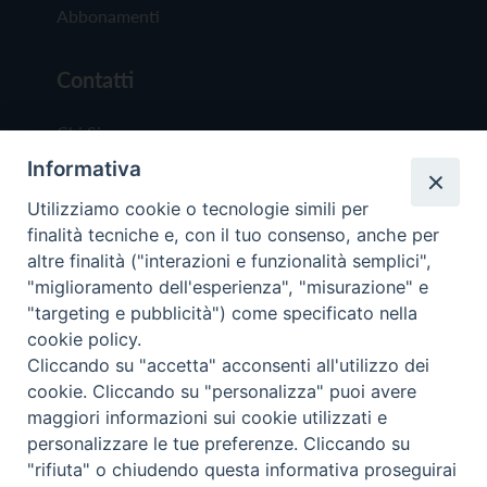
Abbonamenti
Contatti
Chi Siamo
Informativa
Redazione
Scrivici
Utilizziamo cookie o tecnologie simili per
finalità tecniche e, con il tuo consenso, anche per
altre finalità ("interazioni e funzionalità semplici",
"miglioramento dell'esperienza", "misurazione" e
"targeting e pubblicità") come specificato nella
cookie policy.
Copyright © 2019 - Tutti i diritti riservati - Vit
Cliccando su "accetta" acconsenti all'utilizzo dei
Trentina Editrice
cookie. Cliccando su "personalizza" puoi avere
maggiori informazioni sui cookie utilizzati e
Privacy Policy
personalizzare le tue preferenze. Cliccando su
Torna all'inizi
"rifiuta" o chiudendo questa informativa proseguirai