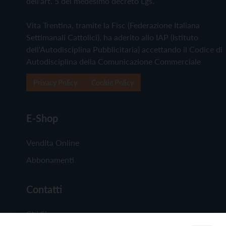
dell'art. 5 del medesimo decreto Lgs.
Vita Trentina, tramite la Fisc (Federazione Italiana
Settimanali Cattolici), ha aderito allo IAP (Istituto
dell'Autodisciplina Pubblicitaria) accettando il Codice di
Autodisciplina della Comunicazione Commerciale
Privacy Policy
Cookie Policy
E-Shop
Vendita Online
Abbonamenti
Contatti
Chi Siamo