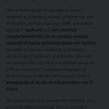
Non si tratta quindi di escogitare nuove
soluzioni o richiedere nuove competenze, ma
di ribadire i principi ispiratori delle autonomie
speciali e
applicare
poi
con coerenza
comportamenti tali che le rendano esempi
nazionali di buona amministrazione dei territor
i,
con stile di misura e sobrietà, e al tempo
stesso segni (“profezia”, si potrebbe dire con
un termine che l’arcivescovo Maffeis ha usato
a Pieve Tesino per connotare l’impegno di
testimonianza di Alcide De Gasperi), ovvero
avanguardie di strade da intraprendere per il
futuro
.
Gli uomini esperti e consapevoli esistono, ed a
loro andrebbero richiesti, pareri, consigli e