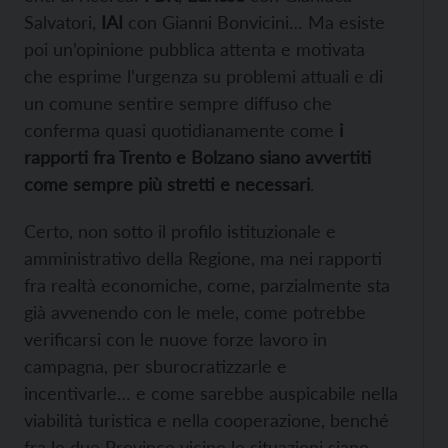
Salvatori,
IAI
con Gianni Bonvicini… Ma esiste
poi un’opinione pubblica attenta e motivata
che esprime l’urgenza su problemi attuali e di
un comune sentire sempre diffuso che
conferma quasi quotidianamente come
i
rapporti fra Trento e Bolzano siano avvertiti
come sempre più stretti e necessari
.
Certo, non sotto il profilo istituzionale e
amministrativo della Regione, ma nei rapporti
fra realtà economiche, come, parzialmente sta
già avvenendo con le mele, come potrebbe
verificarsi con le nuove forze lavoro in
campagna, per sburocratizzarle e
incentivarle… e come sarebbe auspicabile nella
viabilità turistica e nella cooperazione, benché
fra le due Province vicine le situazioni siano