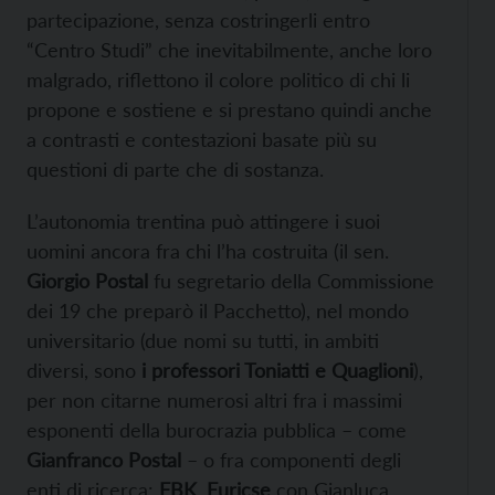
partecipazione, senza costringerli entro
“Centro Studi” che inevitabilmente, anche loro
malgrado, riflettono il colore politico di chi li
propone e sostiene e si prestano quindi anche
a contrasti e contestazioni basate più su
questioni di parte che di sostanza.
L’autonomia trentina può attingere i suoi
uomini ancora fra chi l’ha costruita (il sen.
Giorgio Postal
fu segretario della Commissione
dei 19 che preparò il Pacchetto), nel mondo
universitario (due nomi su tutti, in ambiti
diversi, sono
i professori Toniatti e Quaglioni
),
per non citarne numerosi altri fra i massimi
esponenti della burocrazia pubblica – come
Gianfranco Postal
– o fra componenti degli
enti di ricerca:
FBK
,
Euricse
con Gianluca