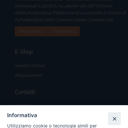
Settimanali Cattolici), ha aderito allo IAP (Istituto
dell'Autodisciplina Pubblicitaria) accettando il Codice di
Autodisciplina della Comunicazione Commerciale
Privacy Policy
Cookie Policy
E-Shop
Vendita Online
Abbonamenti
Contatti
Chi Siamo
Informativa
Redazione
Scrivici
Utilizziamo cookie o tecnologie simili per