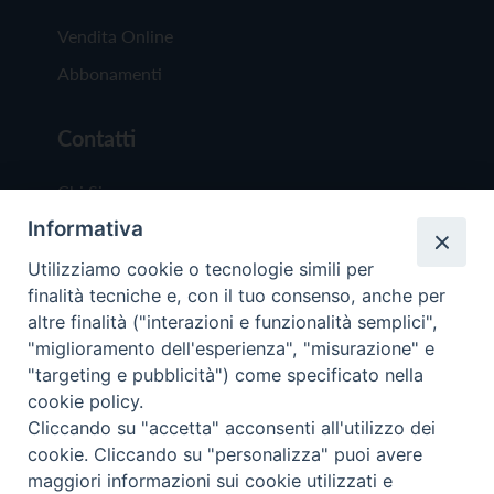
Vendita Online
Abbonamenti
Contatti
Chi Siamo
Informativa
Redazione
Scrivici
Utilizziamo cookie o tecnologie simili per
finalità tecniche e, con il tuo consenso, anche per
altre finalità ("interazioni e funzionalità semplici",
"miglioramento dell'esperienza", "misurazione" e
"targeting e pubblicità") come specificato nella
cookie policy.
Copyright © 2019 - Tutti i diritti riservati - Vit
Cliccando su "accetta" acconsenti all'utilizzo dei
Trentina Editrice
cookie. Cliccando su "personalizza" puoi avere
maggiori informazioni sui cookie utilizzati e
Privacy Policy