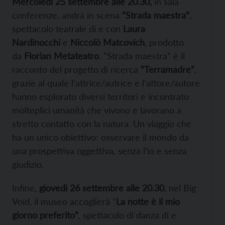
Mercoledì 25 settembre alle 20.30,
in sala
conferenze, andrà in scena
“Strada maestra”
,
spettacolo teatrale di e con
Laura
Nardinocchi
e
Niccolò Matcovich
, prodotto
da
Florian Metateatro
. “Strada maestra” è il
racconto del progetto di ricerca
“Terramadre”
,
grazie al quale l’attrice/autrice e l’attore/autore
hanno esplorato diversi territori e incontrato
molteplici umanità che vivono e lavorano a
stretto contatto con la natura. Un viaggio che
ha un unico obiettivo: osservare il mondo da
una prospettiva oggettiva, senza l’io e senza
giudizio.
Infine,
giovedì 26 settembre alle 20.30
, nel Big
Void, il
muse
o accoglierà “
La notte è il mio
giorno preferito”
, spettacolo di danza di e