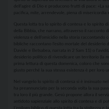
dell’agire di Dio e producono frutti di pace: «La s
pacifica, mite, arrendevole, piena di misericordia e
Questa lotta tra lo spirito di contesa e lo spirito d
della Bibbia, che narrano, attraverso il racconto d
violenza e dell’omicidio nella storia raccontando c
bibliche raccontano l’esito mortale del desiderio d
Davide e Betsabea, narrata in 2 Sam 11) o l’avidità
desiderio politico di rivendicare un territorio (la
prima lettura di questa domenica, coloro che sono i
giusto perché la sua stessa esistenza è per loro 
Nel vangelo lo spirito di contesa si è insinuato n
ha preannunciato per la seconda volta la sua pass
tra loro il più grande. Gesù propone allora il serv
antidoto sapienziale allo spirito di contesa e di p
L’epilogo biblico di questa lotta tra la stoltezza e 