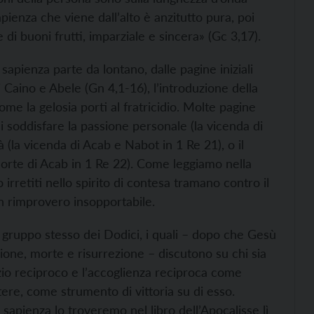
apienza che viene dall’alto è anzitutto pura, poi
 di buoni frutti, imparziale e sincera» (Gc 3,17).
i sapienza parte da lontano, dalle pagine iniziali
i Caino e Abele (Gn 4,1-16), l’introduzione della
ome la gelosia porti al fratricidio. Molte pagine
i soddisfare la passione personale (la vicenda di
 (la vicenda di Acab e Nabot in 1 Re 21), o il
 morte di Acab in 1 Re 22). Come leggiamo nella
rretiti nello spirito di contesa tramano contro il
un rimprovero insopportabile.
el gruppo stesso dei Dodici, i quali – dopo che Gesù
ione, morte e risurrezione – discutono su chi sia
izio reciproco e l’accoglienza reciproca come
otere, come strumento di vittoria su di esso.
la sapienza lo troveremo nel libro dell’Apocalisse lì