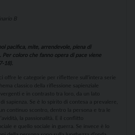
nario B
poi pacifica, mite, arrendevole, piena di
ra. Per coloro che fanno opera di pace viene
7-18).
i offre le categorie per riflettere sull’intera serie
ema classico della riflessione sapienziale
rgenti e in contrasto tra loro, da un lato
o di sapienza. Se è lo spirito di contesa a prevalere,
n continuo scontro, dentro la persona e tra le
vidità, la passionalità. E il conflitto
ciale e quello sociale in guerra. Se invece è lo
zioni della persona sono sulla lunghezza d’onda