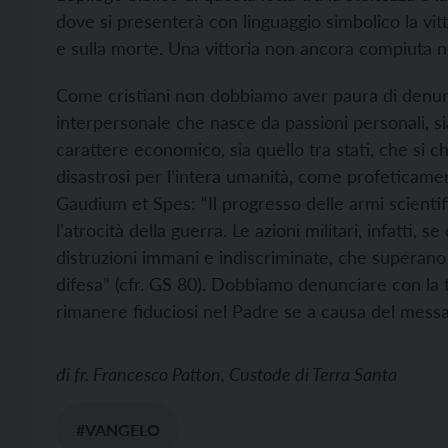
dove si presenterà con linguaggio simbolico la vitt
e sulla morte. Una vittoria non ancora compiuta ne
Come cristiani non dobbiamo aver paura di denuncia
interpersonale che nasce da passioni personali, si
carattere economico, sia quello tra stati, che si 
disastrosi per l’intera umanità, come profeticament
Gaudium et Spes: “Il progresso delle armi scient
l’atrocità della guerra. Le azioni militari, infatti
distruzioni immani e indiscriminate, che superano p
difesa” (cfr. GS 80). Dobbiamo denunciare con la 
rimanere fiduciosi nel Padre se a causa del mess
di
fr. Francesco Patton, Custode di Terra Santa
#VANGELO