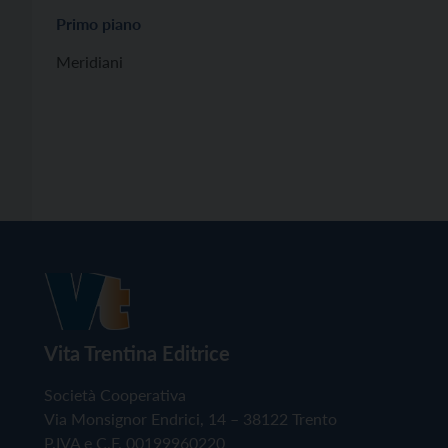
Primo piano
Meridiani
Vita Trentina Editrice
Società Cooperativa
Via Monsignor Endrici, 14 – 38122 Trento
P.IVA e C.F. 00199960220