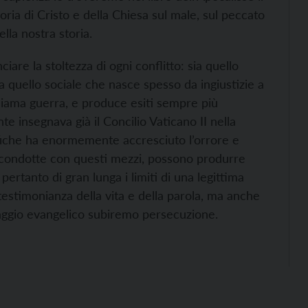
oria di Cristo e della Chiesa sul male, sul peccato
lla nostra storia.
re la stoltezza di ogni conflitto: sia quello
a quello sociale che nasce spesso da ingiustizie a
chiama guerra, e produce esiti sempre più
e insegnava già il Concilio Vaticano II nella
ifiche ha enormemente accresciuto l’orrore e
, se condotte con questi mezzi, possono produrre
ertanto di gran lunga i limiti di una legittima
testimonianza della vita e della parola, ma anche
aggio evangelico subiremo persecuzione.