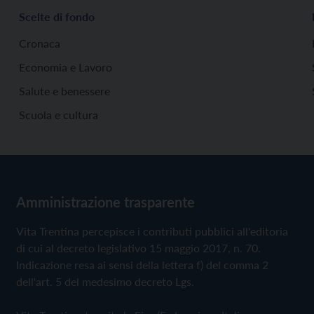
Scelte di fondo
Cronaca
Economia e Lavoro
Salute e benessere
Scuola e cultura
Amministrazione trasparente
Vita Trentina percepisce i contributi pubblici all'editoria
di cui al decreto legislativo 15 maggio 2017, n. 70.
Indicazione resa ai sensi della lettera f) del comma 2
dell'art. 5 del medesimo decreto Lgs.