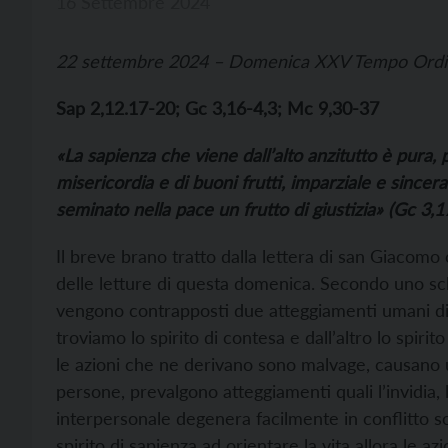
16 Settembre 2024
22 settembre 2024 – Domenica XXV Tempo Ordi
Sap 2,12.17-20; Gc 3,16-4,3; Mc 9,30-37
«La sapienza che viene dall’alto anzitutto è pura, 
misericordia e di buoni frutti, imparziale e since
seminato nella pace un frutto di giustizia» (Gc 3,1
Il breve brano tratto dalla lettera di san Giacomo c
delle letture di questa domenica. Secondo uno sch
vengono contrapposti due atteggiamenti umani dive
troviamo lo spirito di contesa e dall’altro lo spirit
le azioni che ne derivano sono malvage, causano u
persone, prevalgono atteggiamenti quali l’invidia, l’a
interpersonale degenera facilmente in conflitto so
spirito di sapienza ad orientare la vita allora le a