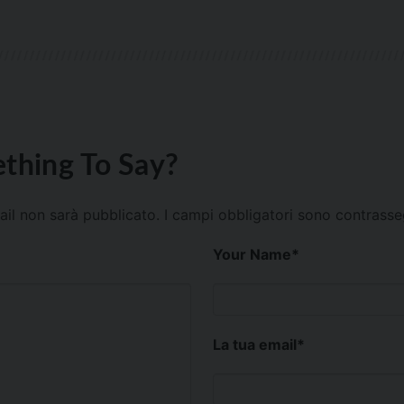
thing To Say?
mail non sarà pubblicato.
I campi obbligatori sono contrass
Your Name
*
La tua email
*