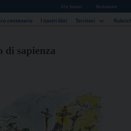
Chi Siamo
Redazione
stro centenario
I nostri libri
Territori
Rubric
to di sapienza