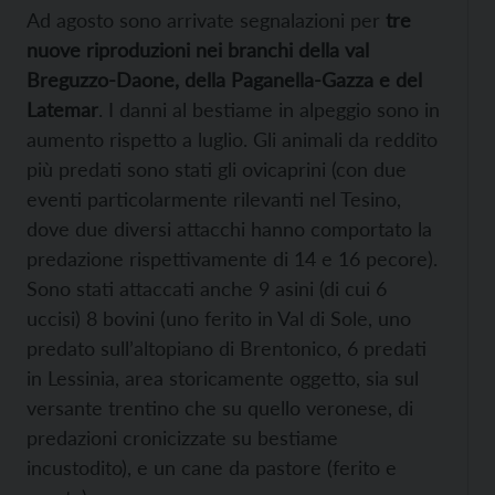
Ad agosto sono arrivate segnalazioni per
tre
nuove riproduzioni nei branchi della val
Breguzzo-Daone, della Paganella-Gazza e del
Latemar
. I danni al bestiame in alpeggio sono in
aumento rispetto a luglio. Gli animali da reddito
più predati sono stati gli ovicaprini (con due
eventi particolarmente rilevanti nel Tesino,
dove due diversi attacchi hanno comportato la
predazione rispettivamente di 14 e 16 pecore).
Sono stati attaccati anche 9 asini (di cui 6
uccisi) 8 bovini (uno ferito in Val di Sole, uno
predato sull’altopiano di Brentonico, 6 predati
in Lessinia, area storicamente oggetto, sia sul
versante trentino che su quello veronese, di
predazioni cronicizzate su bestiame
incustodito), e un cane da pastore (ferito e