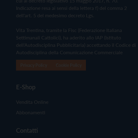
cui al decreto legislativo 15 maggio 2017, n. 70.
Indicazione resa ai sensi della lettera f) del comma 2
dell'art. 5 del medesimo decreto Lgs.
Vita Trentina, tramite la Fisc (Federazione Italiana
Settimanali Cattolici), ha aderito allo IAP (Istituto
dell'Autodisciplina Pubblicitaria) accettando il Codice di
Autodisciplina della Comunicazione Commerciale
Privacy Policy
Cookie Policy
E-Shop
Vendita Online
Abbonamenti
Contatti