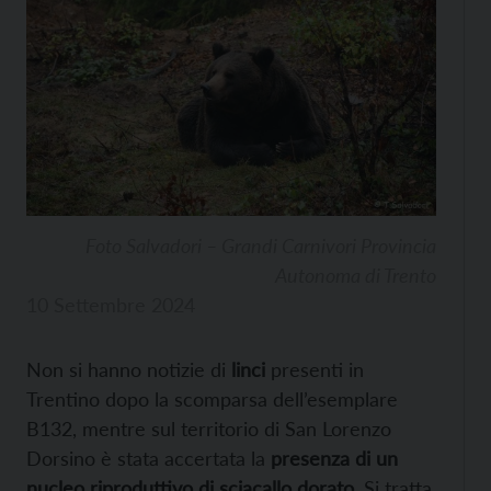
Foto Salvadori – Grandi Carnivori Provincia
Autonoma di Trento
10 Settembre 2024
Non si hanno notizie di
linci
presenti in
Trentino dopo la scomparsa dell’esemplare
B132, mentre sul territorio di San Lorenzo
Dorsino è stata accertata la
presenza di un
nucleo riproduttivo di sciacallo dorato
. Si tratta