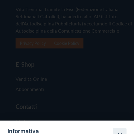
Vita Trentina, tramite la Fisc (Federazione Italiana
Settimanali Cattolici), ha aderito allo IAP (Istituto
dell'Autodisciplina Pubblicitaria) accettando il Codice di
Autodisciplina della Comunicazione Commerciale
Privacy Policy
Cookie Policy
E-Shop
Vendita Online
Abbonamenti
Contatti
Chi Siamo
Informativa
Redazione