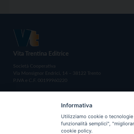
Vita Trentina Editrice
Società Cooperativa
Via Monsignor Endrici, 14 – 38122 Trento
P.IVA e C.F. 00199960220
Informativa
Utilizziamo cookie o tecnologie s
funzionalità semplici", "miglior
cookie policy.