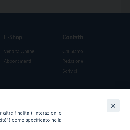
E-Shop
Contatti
Vendita Online
Chi Siamo
Abbonamenti
Redazione
Scrivici
altre finalità ("interazioni e
cità") come specificato nella