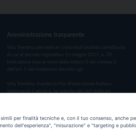
Amministrazione trasparente
Vita Trentina percepisce i contributi pubblici all'editoria
di cui al decreto legislativo 15 maggio 2017, n. 70.
Indicazione resa ai sensi della lettera f) del comma 2
dell'art. 5 del medesimo decreto Lgs.
Vita Trentina, tramite la Fisc (Federazione Italiana
Settimanali Cattolici), ha aderito allo IAP (Istituto
dell'Autodisciplina Pubblicitaria) accettando il Codice di
Autodisciplina della Comunicazione Commerciale
imili per finalità tecniche e, con il tuo consenso, anche per 
Privacy Policy
Cookie Policy
amento dell'esperienza", "misurazione" e "targeting e pubbli