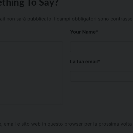
thing To Say?
mail non sarà pubblicato.
I campi obbligatori sono contrass
Your Name
*
La tua email
*
e, email e sito web in questo browser per la prossima vol