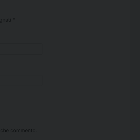
egnati
*
ta che commento.