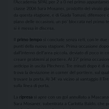
l’Accademia SPAL per 2 a 0 nel primo appuntamento
classe 2006 Sara Mosaner, prodotto del vivaio gia
da questa stagione, e di Giada Tomasi, difensore
piano delle occasioni, un po’ bloccata nel primo 
si è messa in discesa.
Il
primo tempo
si conclude senza reti, con le due 
punti della nuova stagione. Prima occasione dopo 
dall’interno dell’area piccola, deviato di poco in c
creare problemi al portiere. Al 27’ prima occasio
anticipa in uscita Plechero. Tre minuti dopo è di 
trova la deviazione in corner del portiere, sul qua
trovare la porta. Al 34’ va vicino al vantaggio il T
sulla linea di porta.
La
ripresa
si apre con un gol annullato a Mascanzon
Sara Mosaner, subentrata a Carlotta Baldo, che port