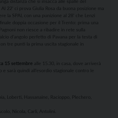
lunga distanza che si insacca alle spalle del
e. Al 22’ ci prova Giulia Rosa da buona posizione ma
dere la SPAL con una punizione al 28’ che Lenzi
l finale doppia occasione per il Trento: prima una
Pagnoni non riesce a ribadire in rete sulla
calcio d’angolo perfetto di Pavana per la testa di
on tre punti la prima uscita stagionale in
a 15 settembre
alle 15.30, in casa, dove arriverà
 e sarà quindi all’esordio stagionale contro le
Sabia, Loberti, Hassanaine, Racioppo, Plechero,
olo, Nicola, Carli, Antolini.