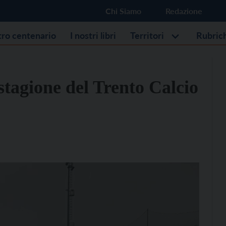
Chi Siamo
Redazione
stro centenario
I nostri libri
Territori
Rubric
 stagione del Trento Calcio