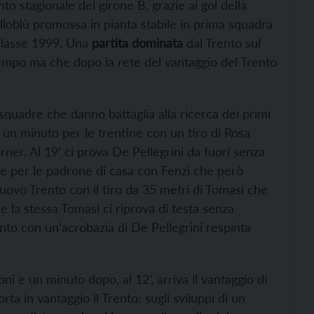
 stagionale del girone B, grazie ai gol della
lloblù promossa in pianta stabile in prima squadra
 classe 1999. Una
partita dominata
dal Trento sul
tempo ma che dopo la rete del vantaggio del Trento
squadre che danno battaglia alla ricerca dei primi
un minuto per le trentine con un tiro di Rosa
orner. Al 19’ ci prova De Pellegrini da fuori senza
ne per le padrone di casa con Fenzi che però
nuovo Trento con il tiro da 35 metri di Tomasi che
le la stessa Tomasi ci riprova di testa senza
rento con un’acrobazia di De Pellegrini respinta
i e un minuto dopo, al 12’, arriva il vantaggio di
a in vantaggio il Trento: sugli sviluppi di un