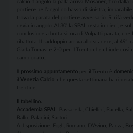
calcio d’angolo la palla arriva Mosaner, tiro dalla 
portiere nell’angolino basso di sinistra, imparabil
trova la parata del portiere avversario. Si rifà ve
devia in angolo. Al 30’ la SPAL resta in dieci, e su
conclusione a botta sicura di Volpatti parata, che 
ribattuta. Il raddoppio arriva allo scadere, al 49’: 
Giada Tomasi e 2-0 per il Trento che chiude così c
campionato..
Il
prossimo appuntamento
per il Trento è
domenic
il
Venezia Calcio
, che questa settimana ha riposato
trentine.
Il tabellino.
Accademia SPAL
: Passarella, Chiellini, Pacella, 
Ballo, Paladini, Sartori.
A disposizione: Fogli, Romano, D’Avino, Panza, Bosc