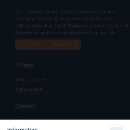
Vita Trentina, tramite la Fisc (Federazione Italiana
Settimanali Cattolici), ha aderito allo IAP (Istituto
dell'Autodisciplina Pubblicitaria) accettando il Codice di
Autodisciplina della Comunicazione Commerciale
Privacy Policy
Cookie Policy
E-Shop
Vendita Online
Abbonamenti
Contatti
Chi Siamo
Informativa
Redazione