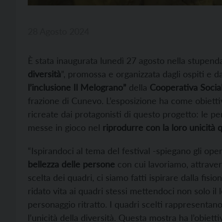
28 Agosto 2024
È stata inaugurata lunedì 27 agosto nella stupend
diversità
”, promossa e organizzata dagli ospiti e da
l’inclusione Il Melograno”
della
Cooperativa Soci
frazione di Cunevo. L’esposizione ha come obiett
ricreate dai protagonisti di questo progetto: le p
messe in gioco nel
riprodurre con la loro unicità
“Ispirandoci al tema del festival -spiegano gli o
bellezza delle persone
con cui lavoriamo, attraver
scelta dei quadri, ci siamo fatti ispirare dalla fi
ridato vita ai quadri stessi mettendoci non solo il
personaggio ritratto. I quadri scelti rappresentan
l’unicità della diversità. Questa mostra ha l’obiett