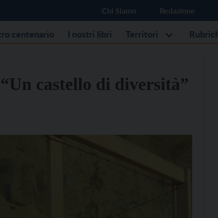
Chi Siamo
Redazione
stro centenario
I nostri libri
Territori
Rubric
“Un castello di diversità”